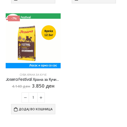
0
out of 5
2.820
ден
2.256
ден
-7%
СУВА ХРАНА ЗА КУЧЕ
Josera Festival Храна за Кучиња со Лосос и вкусен сос [Вреќа 12.5кг]
3.850
ден
4.140
ден
ДОДАЈ ВО КОШНИЦА