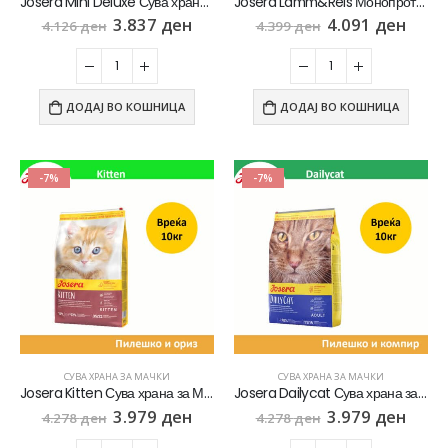
Josera Mini Deluxe Сува храна за Возрасни кучиња со Мал раст со Јагнешко [Вреќа 10кг]
Josera Lamm&Reis Монопротеинска Храна за Кучиња со 100% Јагнешко и ориз [Вреќа 12.5кг]
3.837
ден
4.091
ден
4.126
ден
4.399
ден
ДОДАЈ ВО КОШНИЦА
ДОДАЈ ВО КОШНИЦА
-7%
-7%
СУВА ХРАНА ЗА МАЧКИ
СУВА ХРАНА ЗА МАЧКИ
Josera Kitten Сува храна за Маченца во развој со Пилешко и ориз [Вреќа 10кг]
Josera Dailycat Сува храна за Возрасни мачки со Пилешко и компир [Вреќа 10кг]
3.979
ден
3.979
ден
4.278
ден
4.278
ден