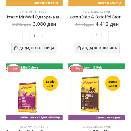
СУВА ХРАНА ЗА КУЧЕ
СУВА ХРАНА ЗА КУЧЕ
Josera MiniWell Сува храна за Возрасни кучиња со Мал раст со Пилешко [Вреќа 10кг]
Josera Ente & Kartoffel Grain-free Сува храна за Кучиња со осетлив стомак со Патка и компир [Вреќа 12.5кг]
3.080
ден
4.412
ден
3.312
ден
4.744
ден
ДОДАЈ ВО КОШНИЦА
ДОДАЈ ВО КОШНИЦА
-7%
-7%
СУВА ХРАНА ЗА КУЧЕ
СУВА ХРАНА ЗА КУЧЕ