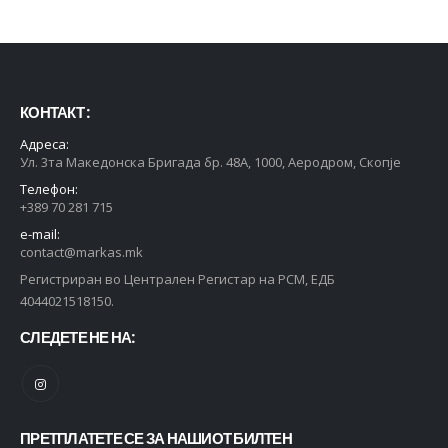
КОНТАКТ :
Адреса:
Ул. 3та Македонска Бригада бр. 48А, 1000, Аеродром, Скопје
Телефон:
+389 70 281 715
e-mail:
contact@markas.mk
Регистриран во Централен Регистар на РСМ, ЕДБ
4044021518150.
СЛЕДЕТЕ НЕ НА:
ПРЕТПЛАТЕТЕ СЕ ЗА НАШИОТ БИЛТЕН