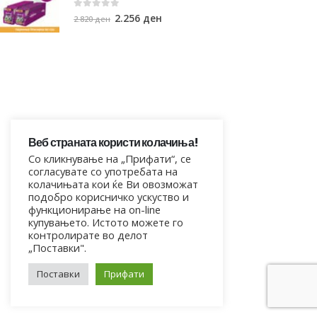
0
out of 5
2.256
ден
2.820
ден
Веб страната користи колачиња!
Со кликнување на „Прифати“, се
согласувате со употребата на
колачињата кои ќе Ви овозможат
подобро корисничко ускуство и
функционирање на on-line
купувањето. Истото можете го
контролирате во делот
„Поставки".
Поставки
Прифати