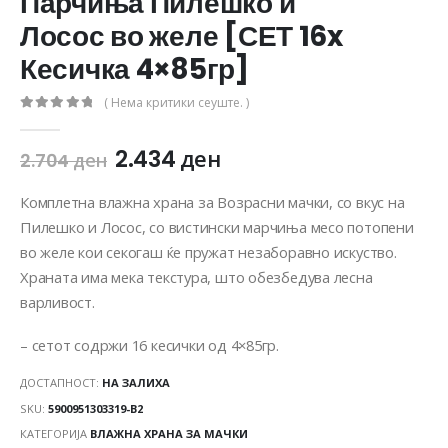
Парчиња Пилешко и
Лосос во желе [СЕТ 16x
Кесичка 4×85гр]
( Нема критики сеуште. )
0
out of 5
2.434
ден
2.704
ден
Комплетна влажна храна за Возрасни мачки, со вкус на
Пилешко и Лосос, со вистински марчиња месо потопени
во желе кои секогаш ќе пружат незаборавно искуство.
Храната има мека текстура, што обезбедува лесна
варливост.
– сетот содржи 16 кесички од 4×85гр.
ДОСТАПНОСТ:
НА ЗАЛИХА
SKU:
5900951303319-B2
КАТЕГОРИЈА
ВЛАЖНА ХРАНА ЗА МАЧКИ