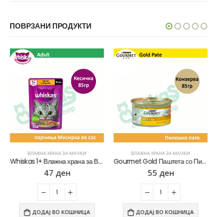
ПОВРЗАНИ ПРОДУКТИ
ВЛАЖНА ХРАНА ЗА МАЧКИ
ВЛАЖНА ХРАНА ЗА МАЧКИ
Whiskas 1+ Влажна храна за Возрасни мачки со Парчиња Мисирка во сос [Кесичка 85гр]
Gourmet Gold Паштета со Пилешко [Конзерва 85гр]
47
ден
55
ден
ДОДАЈ ВО КОШНИЦА
ДОДАЈ ВО КОШНИЦА