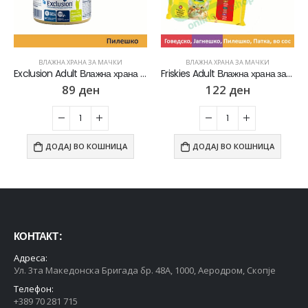
ВЛАЖНА ХРАНА ЗА МАЧКИ
ВЛАЖНА ХРАНА ЗА МАЧКИ
Exclusion Adult Влажна храна за Возрасни мачки со Пилешко пате [Конзерва 85гр]
Friskies Adult Влажна храна за Возрасни мачки со Говедско, Пилешко, Јагнешко, Патка во сос [Кесичка 4×85гр]
89
ден
122
ден
ДОДАЈ ВО КОШНИЦА
ДОДАЈ ВО КОШНИЦА
КОНТАКТ :
Адреса:
Ул. 3та Македонска Бригада бр. 48А, 1000, Аеродром, Скопје
Телефон:
+389 70 281 715