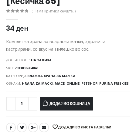
[Кесичка 85]
( Нема критики сеуште. )
0
out of 5
34
ден
Комплетна храна за возрасни мачки, здрави и
кастрирани, со вкус на Пилешко во сос.
ДОСТАПНОСТ:
НА ЗАЛИХА
SKU:
7613036964043
КАТЕГОРИЈА
ВЛАЖНА ХРАНА ЗА МАЧКИ
ОЗНАКИ:
HRANA ZA MACKI
,
MACE
,
ONLINE
,
PETSHOP
,
PURINA FRISKIES
ДОДАЈ ВО КОШНИЦА
ДОДАДИ ВО ЛИСТА НА ЖЕЛБИ