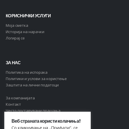
КОРИСНИЧКИ УСЛУГИ
Moja сметка
Историја на нарачки
Логирај се
ЗА НАС
Политика на испорака
Политики и услови за користење
Заштита на лични податоци
За компанијата
Контакт
Често поставувани прашања
Веб страната користи колачиња!
Со кликнување на „Прифати“, се