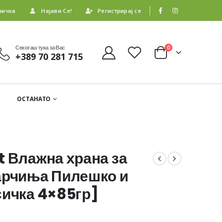
ничка
Најави Се!
Регистрирај се
Секогаш тука за Вас
0
+389 70 281 715
ОСТАНАТО
t Влажна храна за
арчиња Пилешко и
сичка 4×85гр]