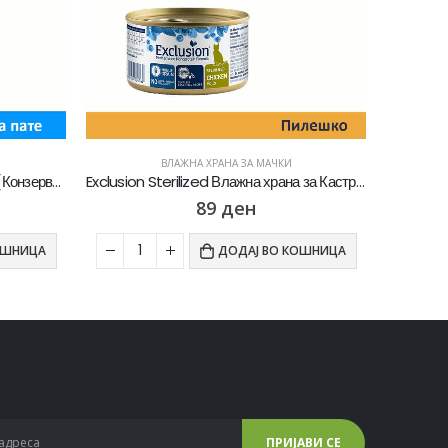
ВЛАЖНА ХРАНА ЗА МАЧКИ
Gourmet Gold Паштета со Туна [Конзерва 85гр]
Exclusion Sterilized Влажна храна за Кастрирани мачки со Пилешко пате [Конзерва 85гр]
89
ден
ОШНИЦА
ДОДАЈ ВО КОШНИЦА