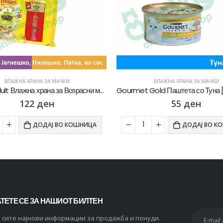
ВЛАЖНА ХРАНА ЗА МАЧКИ
ВЛАЖНА ХРАНА ЗА МАЧКИ
Friskies Adult Влажна храна за Возрасни мачки со Говедско, Пилешко, Јагнешко, Патка во сос [Кесичка 4×85гр]
122
ден
55
ден
ДОДАЈ ВО КОШНИЦА
ДОДАЈ ВО К
ТЕТЕ СЕ ЗА НАШИОТ БИЛТЕН
и сите најнови информации за продажба и понуди.