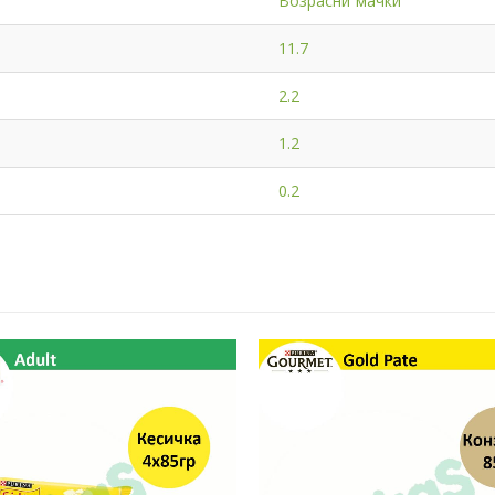
Возрасни мачки
11.7
2.2
1.2
0.2