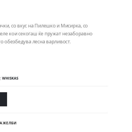
чки, со вкус на Пилешко и Мисирка, со
еле кои секогаш ќе пружат незаборавно
то обезбедува лесна варливост.
P
,
WHISKAS
А ЖЕЛБИ