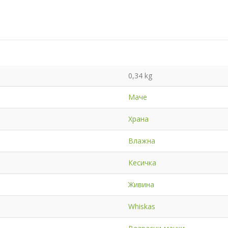
0,34 kg
Маче
Храна
Влажна
Кесичка
Живина
Whiskas