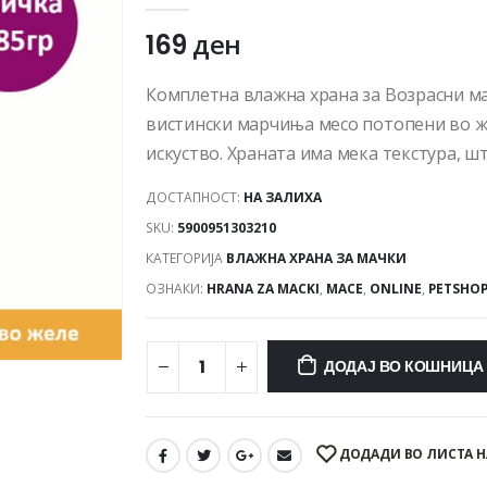
169
ден
Комплетна влажна храна за Возрасни ма
вистински марчиња месо потопени во ж
искуство. Храната има мека текстура, ш
ДОСТАПНОСТ:
НА ЗАЛИХА
SKU:
5900951303210
КАТЕГОРИЈА
ВЛАЖНА ХРАНА ЗА МАЧКИ
ОЗНАКИ:
HRANA ZA MACKI
,
MACE
,
ONLINE
,
PETSHO
ДОДАЈ ВО КОШНИЦА
ДОДАДИ ВО ЛИСТА Н