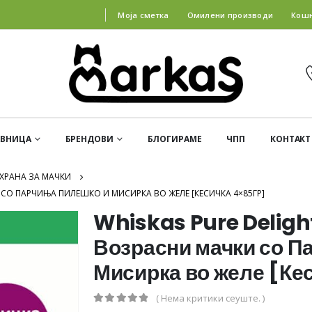
Моја сметка
Омилени производи
Кош
АВНИЦА
БРЕНДОВИ
БЛОГИРАМЕ
ЧПП
КОНТАКТ
ХРАНА ЗА МАЧКИ
 СО ПАРЧИЊА ПИЛЕШКО И МИСИРКА ВО ЖЕЛЕ [КЕСИЧКА 4×85ГР]
Whiskas Pure Deligh
Возрасни мачки со П
Мисирка во желе [Ке
( Нема критики сеуште. )
0
out of 5