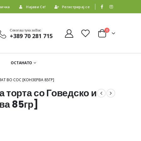
ничка
Најави Се!
Регистрирај се
Секогаш тука за Вас
0
+389 70 281 715
ОСТАНАТО
Т ВО СОС [КОНЗЕРВА 85ГР]
 торта со Говедско и
ва 85гр]