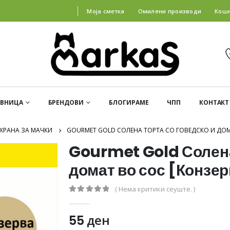
Моја сметка
Омилени производи
Кош
АВНИЦА
БРЕНДОВИ
БЛОГИРАМЕ
ЧПП
КОНТАКТ
ХРАНА ЗА МАЧКИ
GOURMET GOLD СОЛЕНА ТОРТА СО ГОВЕДСКО И ДОМА
Gourmet Gold Солена
домат во сос [Конзер
( Нема критики сеуште. )
0
out of 5
55
ден