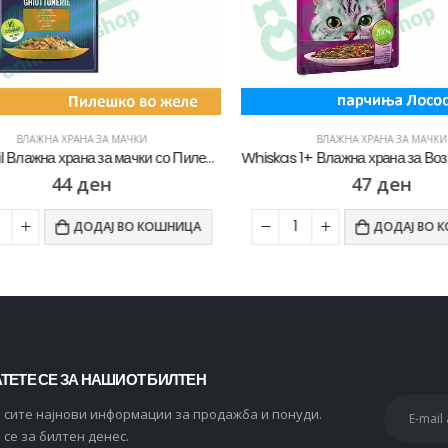
ВЛАЖНА ХРАНА ЗА МАЧКИ
ВЛАЖНА ХРАНА ЗА МАЧКИ
Felix Agail Влажна храна за мачки со Пилешко во желе [Кесичка 85гр]
44
ден
47
ден
ДОДАЈ ВО КОШНИЦА
ДОДАЈ ВО К
ТЕТЕ СЕ ЗА НАШИОТ БИЛТЕН
и сите најнови информации за продажба и понуди.
 се за билтен денес.