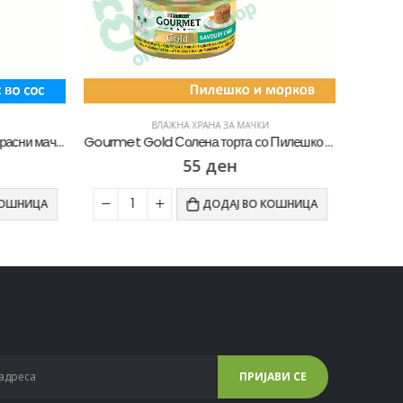
ВЛАЖНА ХРАНА ЗА МАЧКИ
Whiskas 1+ Влажна храна за Возрасни мачки со Парчиња Лосос во сос [Кесичка 85гр]
Gourmet Gold Солена торта со Пилешко и морков во сос [Конзерва 85гр]
55
ден
ОШНИЦА
ДОДАЈ ВО КОШНИЦА