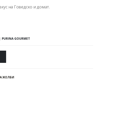
вкус на Говедско и домат.
P
,
PURINA GOURMET
А ЖЕЛБИ