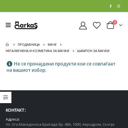
0
ПРОДАВНИЦА
МАЧЕ
НЕГА/ХИГИЕНА И КОЗМЕТИКА ЗА МАЧКИ
ШАМПОН ЗА МАЧКИ
Не се пронајдени продукти кои се совпаѓаат
Whiskas Pure Delight Влажна храна за Возрасни мачки со Парчиња Пилешко и Лосос во желе [СЕТ 32x Кесичка 4x85гр]
Whiskas Pure Delight Влажна храна за Возрасни мачки со Парчиња Пилешко и Лосос во желе [СЕТ 32x Кесичка 4x85гр]
на вашиот избор.
0
out of 5
0
out of 5
5.408
ден
5.408
ден
4.326
ден
4.326
ден
Whiskas Pure Delight Влажна храна за Возрасни мачки со Парчиња Пилешко и Лосос во желе [СЕТ 16x Кесичка 4x85гр]
Whiskas Pure Delight Влажна храна за Возрасни мачки со Парчиња Пилешко и Лосос во желе [СЕТ 16x Кесичка 4x85гр]
0
out of 5
0
out of 5
2.704
ден
2.704
ден
КОНТАКТ :
2.434
ден
2.434
ден
Адреса:
Whiskas Pure Delight Влажна храна за Возрасни мачки со Парчиња Пилешко и Мисирка во желе [СЕТ 32x Кесичка 4x85гр]
Whiskas Pure Delight Влажна храна за Возрасни мачки со Парчиња Пилешко и Мисирка во желе [СЕТ 32x Кесичка 4x85гр]
Ул. 3та Македонска Бригада бр. 48А, 1000, Аеродром, Скопје