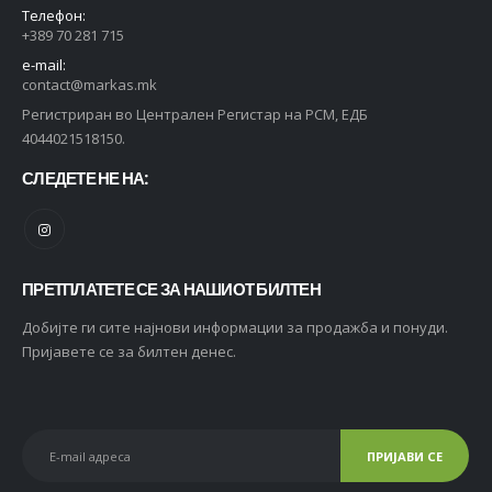
Телефон:
0
out of 5
0
out of 5
5.408
ден
5.408
ден
+389 70 281 715
4.326
ден
4.326
ден
e-mail:
contact@markas.mk
Whiskas Pure Delight Влажна храна за Возрасни мачки со Парчиња Пилешко и Мисирка во желе [СЕТ 16x Кесичка 4x85гр]
Регистриран во Централен Регистар на РСМ, ЕДБ
0
out of 5
2.704
ден
4044021518150.
2.434
ден
СЛЕДЕТЕ НЕ НА:
Whiskas 1+ Влажна храна за Возрасни мачки со Парчиња Мисирка во сос [СЕТ 60x Кесичка 85гр]
0
out of 5
2.820
ден
2.256
ден
ПРЕТПЛАТЕТЕ СЕ ЗА НАШИОТ БИЛТЕН
Добијте ги сите најнови информации за продажба и понуди.
Пријавете се за билтен денес.