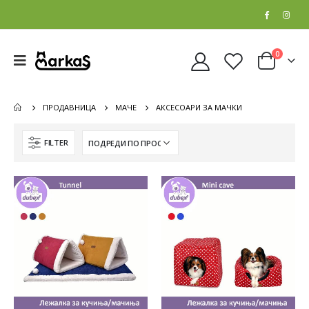
0
ПРОДАВНИЦА
МАЧЕ
АКСЕСОАРИ ЗА МАЧКИ
FILTER
Whiskas Pure Delight Влажна храна за Возрасни мачки со Парчиња Пилешко и Лосос во желе [СЕТ 32x Кесичка 4x85гр]
Whiskas Pure Delight Влажна храна за Возрасни мачки со Парчиња Пилешко и Лосос во желе [СЕТ 32x Кесичка 4x85гр]
0
out of 5
0
out of 5
5.408
ден
5.408
ден
4.326
ден
4.326
ден