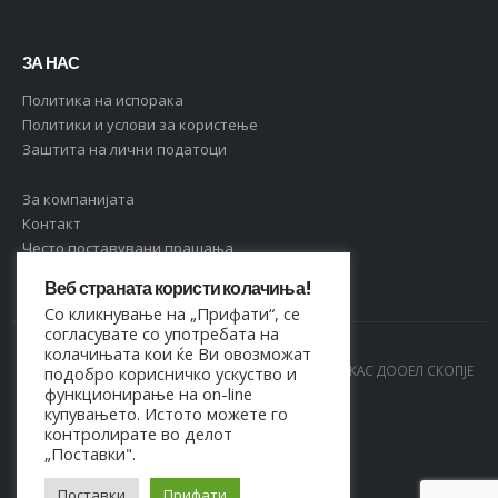
ЗА НАС
Политика на испорака
Политики и услови за користење
Заштита на лични податоци
За компанијата
Контакт
Често поставувани прашања
Веб страната користи колачиња!
Со кликнување на „Прифати“, се
согласувате со употребата на
колачињата кои ќе Ви овозможат
© Copyright 2021. Сите права се задржани од МАРКАС ДООЕЛ СКОПЈЕ
подобро корисничко ускуство и
функционирање на on-line
- 4044021518150
купувањето. Истото можете го
контролирате во делот
„Поставки".
Поставки
Прифати