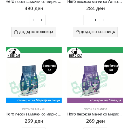
Hero песок за мачки со мирис на Лаванда [Вреќичка 10Л]
Hero песок за мачки со Активен јаглен [Вреќичка 5Л]
490
ден
284
ден
ДОДАЈ ВО КОШНИЦА
ДОДАЈ ВО КОШНИЦА
ПЕСОК ЗА МАЧКИ
ПЕСОК ЗА МАЧКИ
Hero песок за мачки со мирис на Марсејски сапун [Вреќичка 5Л]
Hero песок за мачки со мирис на Лаванда [Вреќичка 5Л]
269
ден
269
ден