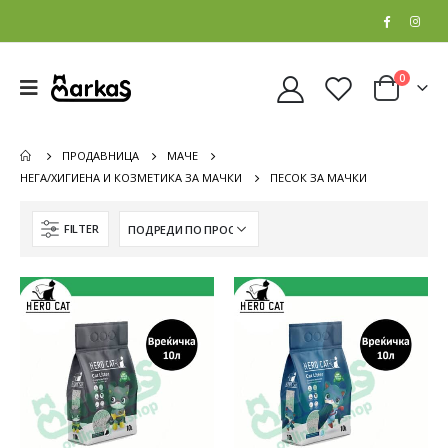
0
ПРОДАВНИЦА
МАЧЕ
НЕГА/ХИГИЕНА И КОЗМЕТИКА ЗА МАЧКИ
ПЕСОК ЗА МАЧКИ
FILTER
Whiskas Pure Delight Влажна храна за Возрасни мачки со Парчиња Пилешко и Лосос во желе [СЕТ 32x Кесичка 4x85гр]
Whiskas Pure Delight Влажна храна за Возрасни мачки со Парчиња Пилешко и Лосос во желе [СЕТ 32x Кесичка 4x85гр]