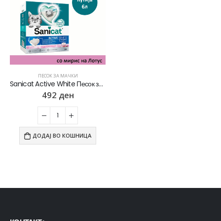
ПЕСОК ЗА МАЧКИ
Sanicat Active White Песок за мачки со мирис на Лотусов цвет [Кутија 6л]
492
ден
ДОДАЈ ВО КОШНИЦА