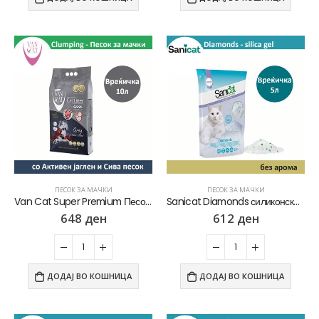
ПЕСОК ЗА МАЧКИ
ПЕСОК ЗА МАЧКИ
Van Cat Super Premium Песок за мачки со микс на Активен јаглен и Сива песок [Вреќичка 10л]
Sanicat Diamonds силиконски Песок за мачки без арома [Вреќичка 5л]
648
ден
612
ден
ДОДАЈ ВО КОШНИЦА
ДОДАЈ ВО КОШНИЦА