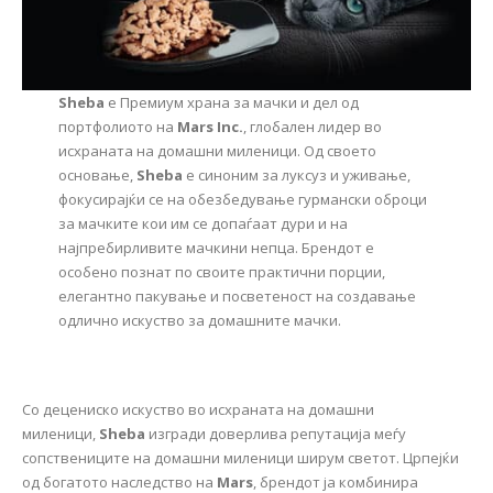
Sheba
е Премиум храна за мачки и дел од
портфолиото на
Mars Inc.
, глобален лидер во
исхраната на домашни миленици. Од своето
основање,
Sheba
е синоним за луксуз и уживање,
фокусирајќи се на обезбедување гурмански оброци
за мачките кои им се допаѓаат дури и на
најпребирливите мачкини непца. Брендот е
особено познат по своите практични порции,
елегантно пакување и посветеност на создавање
одлично искуство за домашните мачки.
Со децениско искуство во исхраната на домашни
миленици,
Sheba
изгради доверлива репутација меѓу
сопствениците на домашни миленици ширум светот. Црпејќи
од богатото наследство на
Mars
, брендот ја комбинира