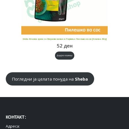
Sheba Влажна храна за Возрасни мачки со Парчиња Пилешко во сос [Кесичка 85гр]
52
ден
Додај во кошница
Погледни ја целата понуда на
Sheba
КОНТАКТ :
Адреса: