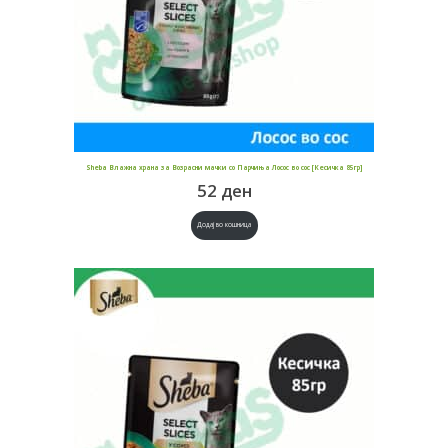
Sheba Влажна храна за Возрасни мачки со Парчиња Лосос во сос [Кесичка 85гр]
52
ден
Додај во кошница