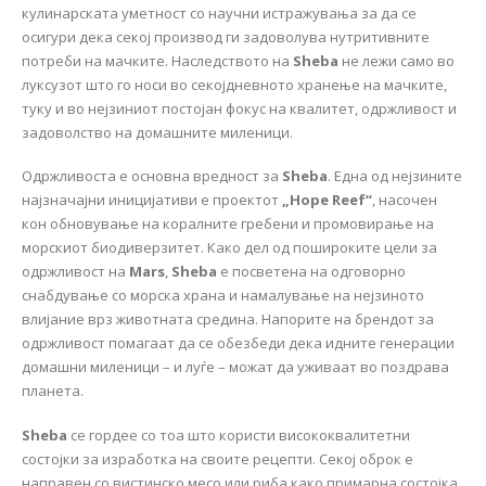
кулинарската уметност со научни истражувања за да се
осигури дека секој производ ги задоволува нутритивните
потреби на мачките. Наследството на
Sheba
не лежи само во
луксузот што го носи во секојдневното хранење на мачките,
туку и во нејзиниот постојан фокус на квалитет, одржливост и
задоволство на домашните миленици.
Одржливоста е основна вредност за
Sheba
. Една од нејзините
најзначајни иницијативи е проектот
„Hope Reef“
, насочен
кон обновување на коралните гребени и промовирање на
морскиот биодиверзитет. Како дел од пошироките цели за
одржливост на
Mars
,
Sheba
е посветена на одговорно
снабдување со морска храна и намалување на нејзиното
влијание врз животната средина. Напорите на брендот за
одржливост помагаат да се обезбеди дека идните генерации
домашни миленици – и луѓе – можат да уживаат во поздрава
планета.
Sheba
се гордее со тоа што користи висококвалитетни
состојки за изработка на своите рецепти. Секој оброк е
направен со вистинско месо или риба како примарна состојка,