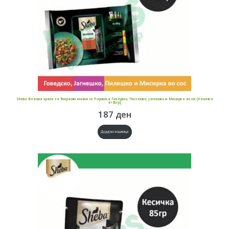
Sheba Влажна храна за Возрасни мачки со Парчиња Говедско, Пилешко, Јагнешко и Мисирка во сос [Кесичка
4×85гр]
187
ден
Додај во кошница