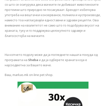
со што се осигурува дека мачките ги добиваат животинските
протеини што природно ги посакуваат. Брендот избегнува
употреба на вештачки конзерванси, полнила и нуспроизводи,
наместо тоа нагласувајќи едноставни и здрави рецепти. Ова
внимание на квалитетот не само што го подобрува вкусот на
храната, туку и го поддржува целокупното здравје и
благосостојба на мачките.
На копчето подолу може да ја погледнете нашата понуда од
програмата на
Sheba
и да ја одберете храната која е
најсоодветна за Вашето маче.
Ваш, markas.mk on-line pet shop.