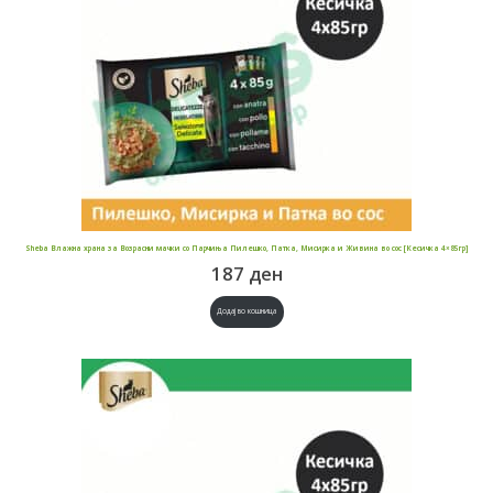
Sheba Влажна храна за Возрасни мачки со Парчиња Пилешко, Патка, Мисирка и Живина во сос [Кесичка 4×85гр]
187
ден
Додај во кошница