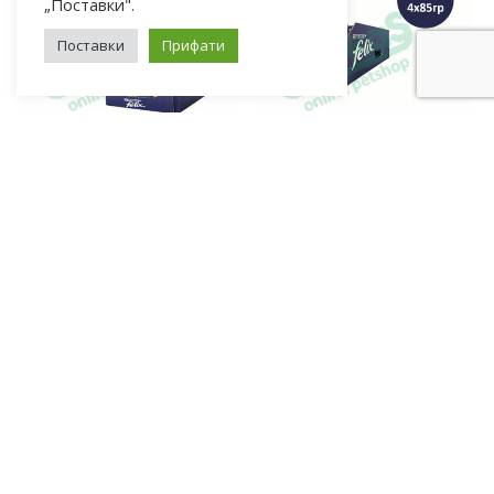
„Поставки".
Поставки
Прифати
ВЛАЖНА ХРАНА ЗА МАЧКИ
ВЛАЖНА ХРАНА ЗА МАЧКИ
Felix Agail Влажна храна за мачки [сет 30х Кесичка 4×85гр]
Felix Agail Влажна храна за мачки со Говедско и морков/Пилешко и домат во желе [сет 15x Кесичка 4×85гр]
3.792
ден
2.133
ден
4.740
ден
2.370
ден
ДОДАЈ ВО КОШНИЦА
ДОДАЈ ВО КОШНИЦА
-20%
-10%