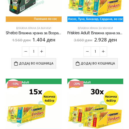
ВЛАЖНА ХРАНА ЗА МАЧКИ
ВЛАЖНА ХРАНА ЗА МАЧКИ
Sheba Влажна храна за Возрасни мачки со Парчиња Пилешко во сос [СЕТ 30x Кесичка 85гр]
Friskies Adult Влажна храна за Возрасни мачки со Лосос, Туна, Бакалар, Сардина во сос [сет 30x Кесичка 4×85гр]
1.404
ден
2.928
ден
1.560
ден
3.660
ден
ДОДАЈ ВО КОШНИЦА
ДОДАЈ ВО КОШНИЦА
-10%
-20%