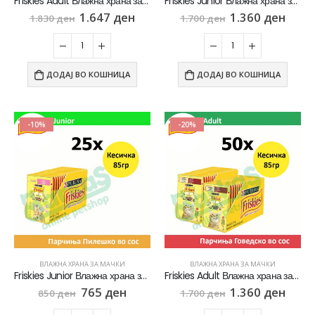
Friskies Adult Влажна храна за Возрасни мачки со Говедско, Пилешко, Јагнешко, Патка во сос [сет 15x Кесичка 4×85гр]
Friskies Junior Влажна храна за Маченца во развој со Пилешко во сос [сет 50x Кесичка 85]
1.647
ден
1.360
ден
1.830
ден
1.700
ден
ДОДАЈ ВО КОШНИЦА
ДОДАЈ ВО КОШНИЦА
-10%
-20%
ВЛАЖНА ХРАНА ЗА МАЧКИ
ВЛАЖНА ХРАНА ЗА МАЧКИ
Friskies Junior Влажна храна за Маченца во развој со Пилешко во сос [сет 25x Кесичка 85]
Friskies Adult Влажна храна за Возрасни мачки со Говедско во сос [сет 50x Кесичка 85]
765
ден
1.360
ден
850
ден
1.700
ден