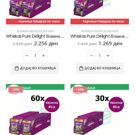
ВЛАЖНА ХРАНА ЗА МАЧКИ
ВЛАЖНА ХРАНА ЗА МАЧКИ
Whiskas Pure Delight Влажна храна за Возрасни мачки со парчиња Говедско во желе [СЕТ 60x Кесичка 85гр]
Whiskas Pure Delight Влажна храна за Возрасни мачки со парчиња Говедско во желе [СЕТ 30x Кесичка 85гр]
2.256
ден
1.269
ден
2.820
ден
1.410
ден
ДОДАЈ ВО КОШНИЦА
ДОДАЈ ВО КОШНИЦА
-20%
-10%