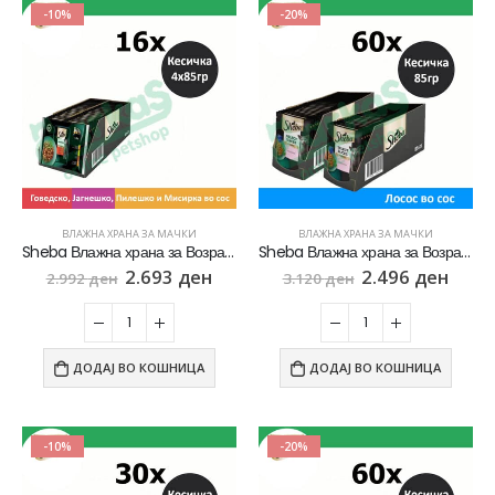
-10%
-20%
ВЛАЖНА ХРАНА ЗА МАЧКИ
ВЛАЖНА ХРАНА ЗА МАЧКИ
Sheba Влажна храна за Возрасни мачки со Парчиња Говедско, Пилешко, Јагнешко и Мисирка во сос [СЕТ 16x Кесичка 4×85гр]
Sheba Влажна храна за Возрасни мачки со Парчиња Лосос во сос [СЕТ 60x Кесичка 85гр]
2.693
ден
2.496
ден
2.992
ден
3.120
ден
ДОДАЈ ВО КОШНИЦА
ДОДАЈ ВО КОШНИЦА
-10%
-20%