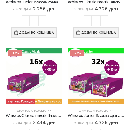
Whiskas Junior Влажна храна за Маченца во развој со парчиња Пилешко во сос [СЕТ 60x Кесичка 85гр]
Whiskas Classic meals Влажна храна за Возрасни мачки со Парчиња Говедско и Пилешко во сос [СЕТ 32x Кесичка 4×85гр]
2.256
ден
4.326
ден
2.820
ден
5.408
ден
ДОДАЈ ВО КОШНИЦА
ДОДАЈ ВО КОШНИЦА
-10%
-20%
ВЛАЖНА ХРАНА ЗА МАЧКИ
ВЛАЖНА ХРАНА ЗА МАЧКИ
Whiskas Classic meals Влажна храна за Возрасни мачки со Парчиња Говедско и Пилешко во сос [СЕТ 16x Кесичка 4×85гр]
Whiskas Junior Влажна храна за Маченца во развој со Парчиња Пилешко, Мисирка, Патка, Живина во сос [СЕТ 32x Кесичка 4×85гр]
2.434
ден
4.326
ден
2.704
ден
5.408
ден