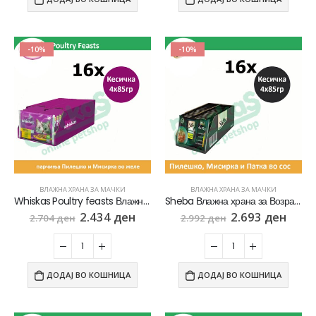
-10%
-10%
ВЛАЖНА ХРАНА ЗА МАЧКИ
ВЛАЖНА ХРАНА ЗА МАЧКИ
Whiskas Poultry feasts Влажна храна за Возрасни мачки со Парчиња Пилешко и Мисирка во желе [СЕТ 16x Кесичка 4×85гр]
Sheba Влажна храна за Возрасни мачки со Парчиња Пилешко, Патка, Мисирка и Живина во сос [СЕТ 16x Кесичка 4×85гр]
2.434
ден
2.693
ден
2.704
ден
2.992
ден
ДОДАЈ ВО КОШНИЦА
ДОДАЈ ВО КОШНИЦА