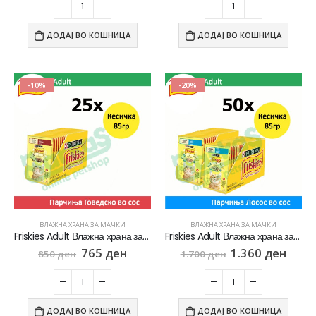
ДОДАЈ ВО КОШНИЦА
ДОДАЈ ВО КОШНИЦА
-10%
-20%
ВЛАЖНА ХРАНА ЗА МАЧКИ
ВЛАЖНА ХРАНА ЗА МАЧКИ
Friskies Adult Влажна храна за Возрасни мачки со Говедско во сос [сет 25x Кесичка 85]
Friskies Adult Влажна храна за Возрасни мачки со Лосос во сос [сет 50x Кесичка 85]
765
ден
1.360
ден
850
ден
1.700
ден
ДОДАЈ ВО КОШНИЦА
ДОДАЈ ВО КОШНИЦА