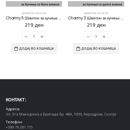
0
out of 5
0
out of 5
5.408
ден
5.408
ден
4.326
ден
4.326
ден
ШАМПОН ЗА КУЧЕ
ШАМПОН ЗА КУЧЕ
Charmy 5 Шампон за кучиња со бело влакно [Шише 250мл]
Charmy 3 Шампон за кучиња со долго влакно [Шише 250мл]
Whiskas Pure Delight Влажна храна за Возрасни мачки со Парчиња Пилешко и Лосос во желе [СЕТ 16x Кесичка 4x85гр]
Whiskas Pure Delight Влажна храна за Возрасни мачки со Парчиња Пилешко и Лосос во желе [СЕТ 16x Кесичка 4x85гр]
219
ден
219
ден
0
out of 5
0
out of 5
2.704
ден
2.704
ден
2.434
ден
2.434
ден
Whiskas Pure Delight Влажна храна за Возрасни мачки со Парчиња Пилешко и Мисирка во желе [СЕТ 32x Кесичка 4x85гр]
Whiskas Pure Delight Влажна храна за Возрасни мачки со Парчиња Пилешко и Мисирка во желе [СЕТ 32x Кесичка 4x85гр]
ДОДАЈ ВО КОШНИЦА
ДОДАЈ ВО КОШНИЦА
0
out of 5
0
out of 5
5.408
ден
5.408
ден
4.326
ден
4.326
ден
Whiskas Pure Delight Влажна храна за Возрасни мачки со Парчиња Пилешко и Мисирка во желе [СЕТ 16x Кесичка 4x85гр]
0
out of 5
2.704
ден
2.434
ден
КОНТАКТ :
Whiskas 1+ Влажна храна за Возрасни мачки со Парчиња Мисирка во сос [СЕТ 60x Кесичка 85гр]
Адреса:
Ул. 3та Македонска Бригада бр. 48А, 1000, Аеродром, Скопје
0
out of 5
2.820
ден
Телефон:
2.256
ден
+389 70 281 715