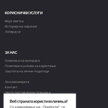
КОРИСНИЧКИ УСЛУГИ
Moja сметка
Историја на нарачки
Логирај се
ЗА НАС
Политика на испорака
Политики и услови за користење
Заштита на лични податоци
За компанијата
Контакт
Често поставувани прашања
Веб страната користи колачиња!
Со кликнување на „Прифати“, се