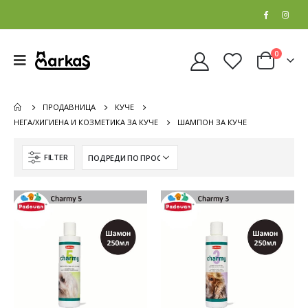
0
ПРОДАВНИЦА
КУЧЕ
НЕГА/ХИГИЕНА И КОЗМЕТИКА ЗА КУЧЕ
ШАМПОН ЗА КУЧЕ
FILTER
Whiskas Pure Delight Влажна храна за Возрасни мачки со Парчиња Пилешко и Лосос во желе [СЕТ 32x Кесичка 4x85гр]
Whiskas Pure Delight Влажна храна за Возрасни мачки со Парчиња Пилешко и Лосос во желе [СЕТ 32x Кесичка 4x85гр]