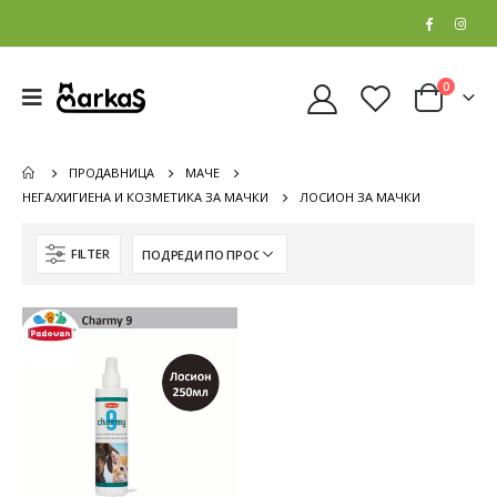
0
ПРОДАВНИЦА
МАЧЕ
НЕГА/ХИГИЕНА И КОЗМЕТИКА ЗА МАЧКИ
ЛОСИОН ЗА МАЧКИ
FILTER
Whiskas Pure Delight Влажна храна за Возрасни мачки со Парчиња Пилешко и Лосос во желе [СЕТ 32x Кесичка 4x85гр]
Whiskas Pure Delight Влажна храна за Возрасни мачки со Парчиња Пилешко и Лосос во желе [СЕТ 32x Кесичка 4x85гр]