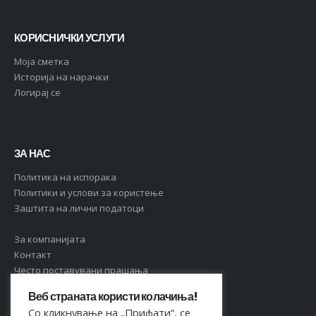
КОРИСНИЧКИ УСЛУГИ
Moja сметка
Историја на нарачки
Логирај се
ЗА НАС
Политика на испорака
Политики и услови за користење
Заштита на лични податоци
За компанијата
Контакт
Често поставувани прашања
Веб страната користи колачиња!
Со кликнување на „Прифати“, се