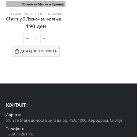
0
out of 5
0
out of 5
5.408
ден
5.408
ден
4.326
ден
4.326
ден
ЛОСИОН ЗА КУЧЕ
,
ЛОСИОН ЗА МАЧКИ
Charmy 9 Лосион за чистење на крзното за Кучиња и Мачки [Спреј 250мл]
Whiskas Pure Delight Влажна храна за Возрасни мачки со Парчиња Пилешко и Лосос во желе [СЕТ 16x Кесичка 4x85гр]
Whiskas Pure Delight Влажна храна за Возрасни мачки со Парчиња Пилешко и Лосос во желе [СЕТ 16x Кесичка 4x85гр]
190
ден
0
out of 5
0
out of 5
2.704
ден
2.704
ден
2.434
ден
2.434
ден
Whiskas Pure Delight Влажна храна за Возрасни мачки со Парчиња Пилешко и Мисирка во желе [СЕТ 32x Кесичка 4x85гр]
Whiskas Pure Delight Влажна храна за Возрасни мачки со Парчиња Пилешко и Мисирка во желе [СЕТ 32x Кесичка 4x85гр]
ДОДАЈ ВО КОШНИЦА
0
out of 5
0
out of 5
5.408
ден
5.408
ден
4.326
ден
4.326
ден
Whiskas Pure Delight Влажна храна за Возрасни мачки со Парчиња Пилешко и Мисирка во желе [СЕТ 16x Кесичка 4x85гр]
0
out of 5
2.704
ден
2.434
ден
КОНТАКТ :
Whiskas 1+ Влажна храна за Возрасни мачки со Парчиња Мисирка во сос [СЕТ 60x Кесичка 85гр]
Адреса:
Ул. 3та Македонска Бригада бр. 48А, 1000, Аеродром, Скопје
0
out of 5
2.820
ден
Телефон:
2.256
ден
+389 70 281 715