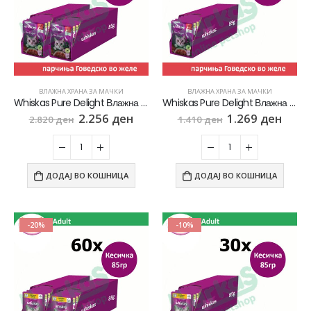
ВЛАЖНА ХРАНА ЗА МАЧКИ
ВЛАЖНА ХРАНА ЗА МАЧКИ
Whiskas Pure Delight Влажна храна за Возрасни мачки со парчиња Говедско во желе [СЕТ 60x Кесичка 85гр]
Whiskas Pure Delight Влажна храна за Возрасни мачки со парчиња Говедско во желе [СЕТ 30x Кесичка 85гр]
2.256
ден
1.269
ден
2.820
ден
1.410
ден
ДОДАЈ ВО КОШНИЦА
ДОДАЈ ВО КОШНИЦА
-20%
-10%