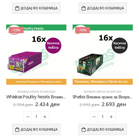
ДОДАЈ ВО КОШНИЦА
ДОДАЈ ВО КОШНИЦА
-10%
-10%
ВЛАЖНА ХРАНА ЗА МАЧКИ
ВЛАЖНА ХРАНА ЗА МАЧКИ
Whiskas Poultry feasts Влажна храна за Возрасни мачки со Парчиња Пилешко и Мисирка во желе [СЕТ 16x Кесичка 4×85гр]
Sheba Влажна храна за Возрасни мачки со Парчиња Пилешко, Патка, Мисирка и Живина во сос [СЕТ 16x Кесичка 4×85гр]
2.434
ден
2.693
ден
2.704
ден
2.992
ден
ДОДАЈ ВО КОШНИЦА
ДОДАЈ ВО КОШНИЦА