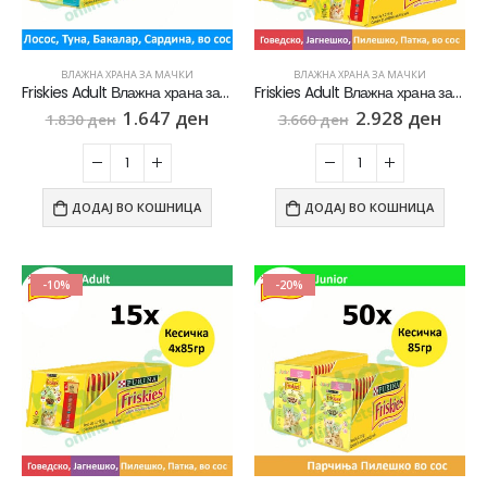
ВЛАЖНА ХРАНА ЗА МАЧКИ
ВЛАЖНА ХРАНА ЗА МАЧКИ
Friskies Adult Влажна храна за Возрасни мачки со Лосос, Туна, Бакалар, Сардина во сос [сет 15x Кесичка 4×85гр]
Friskies Adult Влажна храна за Возрасни мачки со Говедско, Пилешко, Јагнешко, Патка во сос [сет 30x Кесичка 4×85гр]
1.647
ден
2.928
ден
1.830
ден
3.660
ден
ДОДАЈ ВО КОШНИЦА
ДОДАЈ ВО КОШНИЦА
-10%
-20%