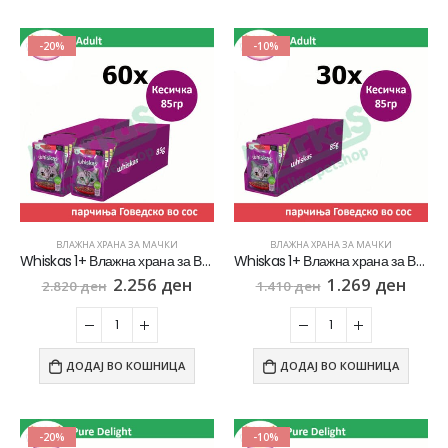
-20%
-10%
ВЛАЖНА ХРАНА ЗА МАЧКИ
ВЛАЖНА ХРАНА ЗА МАЧКИ
Whiskas 1+ Влажна храна за Возрасни мачки со Парчиња Говедско во сос [СЕТ 60x Кесичка 85гр]
Whiskas 1+ Влажна храна за Возрасни мачки со Парчиња Говедско во сос [СЕТ 30x Кесичка 85гр]
2.256
ден
1.269
ден
2.820
ден
1.410
ден
ДОДАЈ ВО КОШНИЦА
ДОДАЈ ВО КОШНИЦА
-20%
-10%