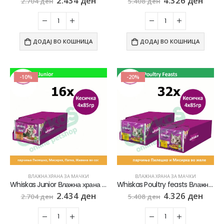
2.434
ден
4.326
ден
2.704
ден
5.408
ден
ДОДАЈ ВО КОШНИЦА
ДОДАЈ ВО КОШНИЦА
-10%
-20%
ВЛАЖНА ХРАНА ЗА МАЧКИ
ВЛАЖНА ХРАНА ЗА МАЧКИ
Whiskas Junior Влажна храна за Маченца во развој со Парчиња Пилешко, Мисирка, Патка, Живина во сос [СЕТ 16x Кесичка 4×85гр]
Whiskas Poultry feasts Влажна храна за Возрасни мачки со Парчиња Пилешко и Мисирка во желе [СЕТ 32x Кесичка 4×85гр]
2.434
ден
4.326
ден
2.704
ден
5.408
ден