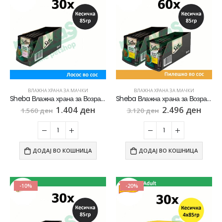
ВЛАЖНА ХРАНА ЗА МАЧКИ
ВЛАЖНА ХРАНА ЗА МАЧКИ
Sheba Влажна храна за Возрасни мачки со Парчиња Лосос во сос [СЕТ 30x Кесичка 85гр]
Sheba Влажна храна за Возрасни мачки со Парчиња Пилешко во сос [СЕТ 60x Кесичка 85гр]
1.404
ден
2.496
ден
1.560
ден
3.120
ден
ДОДАЈ ВО КОШНИЦА
ДОДАЈ ВО КОШНИЦА
-10%
-20%