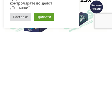
контролирате во делот
„Поставки".
Поставки
Прифати
ВЛАЖНА ХРАНА ЗА МАЧКИ
ВЛАЖНА ХРАНА ЗА МАЧКИ
Felix Agail Влажна храна за мачки [сет 30х Кесичка 4×85гр]
Felix Agail Влажна храна за мачки со Говедско и морков/Пилешко и домат во желе [сет 15x Кесичка 4×85гр]
3.792
ден
2.133
ден
4.740
ден
2.370
ден
ДОДАЈ ВО КОШНИЦА
ДОДАЈ ВО КОШНИЦА
-20%
-10%