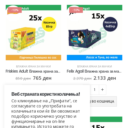
-10%
-10%
ВЛАЖНА ХРАНА ЗА МАЧКИ
ВЛАЖНА ХРАНА ЗА МАЧКИ
Friskies Adult Влажна храна за Возрасни мачки со Пилешко во сос [сет 25x Кесичка 85]
Felix Agail Влажна храна за мачки со Лосос, Туна во желе [сет 15x Кесичка 4×85гр]
765
ден
2.133
ден
850
ден
2.370
ден
Веб страната користи колачиња!
Со кликнување на „Прифати“, се
ДОДАЈ ВО КОШНИЦА
ДОДАЈ ВО КОШНИЦА
согласувате со употребата на
колачињата кои ќе Ви овозможат
подобро корисничко ускуство и
функционирање на on-line
-20%
-10%
купувањето. Истото можете го