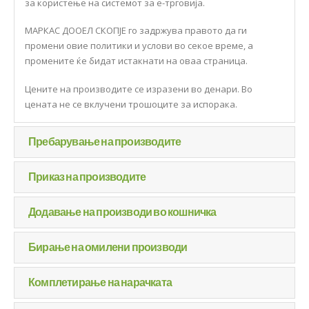
за користење на системот за е-трговија.
МАРКАС ДООЕЛ СКОПЈЕ го задржува правото да ги
промени овие политики и услови во секое време, а
промените ќе бидат истакнати на оваа страница.
Цените на производите се изразени во денари. Во
цената не се вклучени трошоците за испорака.
Пребарување на производите
Приказ на производите
Додавање на производи во кошничка
Бирање на омилени производи
Комплетирање на нарачката