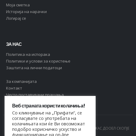
Moja сметка
Историја на нарачки
Логирај се
ЗА НАС
Политика на испорака
Политики и услови за користење
Заштита на лични податоци
За компанијата
Контакт
Често поставувани прашања
Веб страната користи колачиња!
Со кликнување на „Прифати“, се
согласувате со употребата на
колачињата кои ќе Ви овозможат
© Copyright 2021. Сите права се задржани од МАРКАС ДООЕЛ СКОПЈЕ
подобро корисничко ускуство и
функционирање на on-line
- 4044021518150