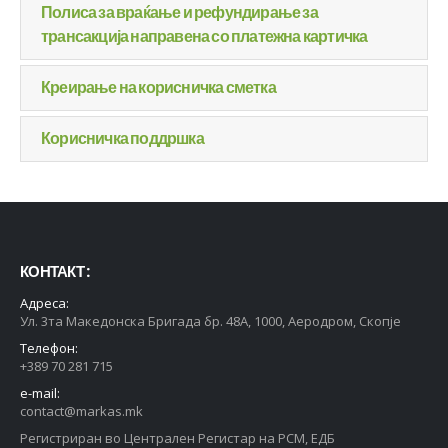
Полиса за враќање и рефундирање за
трансакција направена со платежна картичка
Креирање на корисничка сметка
Корисничка поддршка
КОНТАКТ :
Адреса:
Ул. 3та Македонска Бригада бр. 48А, 1000, Аеродром, Скопје
Телефон:
+389 70 281 715
e-mail:
contact@markas.mk
Регистриран во Централен Регистар на РСМ, ЕДБ