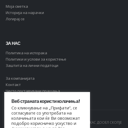
Moja сметка
Историја на нарачки
Логирај се
ЗА НАС
Политика на испорака
Политики и услови за користење
Заштита на лични податоци
За компанијата
Контакт
Често поставувани прашања
Веб страната користи колачиња!
Со кликнување на „Прифати“, се
согласувате со употребата на
колачињата кои ќе Ви овозможат
© Copyright 2021. Сите права се задржани од МАРКАС ДООЕЛ СКОПЈЕ
подобро корисничко ускуство и