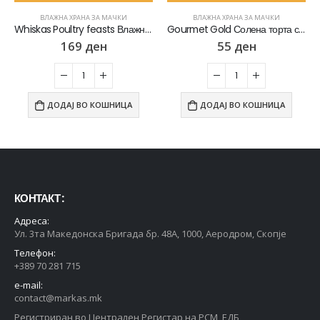
ВЛАЖНА ХРАНА ЗА МАЧКИ
ВЛАЖНА ХРАНА ЗА МАЧКИ
Whiskas Poultry feasts Влажна храна за Возрасни мачки со Парчиња Пилешко и Мисирка во желе [Кесичка 4×85гр]
Gourmet Gold Солена торта со Пилешко и морков во сос [Конзерва 85гр]
169
ден
55
ден
ДОДАЈ ВО КОШНИЦА
ДОДАЈ ВО КОШНИЦА
КОНТАКТ :
Адреса:
Ул. 3та Македонска Бригада бр. 48А, 1000, Аеродром, Скопје
Телефон:
+389 70 281 715
e-mail:
contact@markas.mk
Регистриран во Централен Регистар на РСМ, ЕДБ