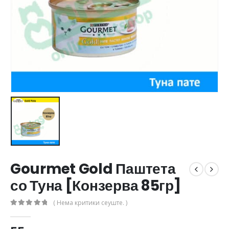
Gourmet Gold Паштета
со Туна [Конзерва 85гр]
( Нема критики сеуште. )
0
out of 5