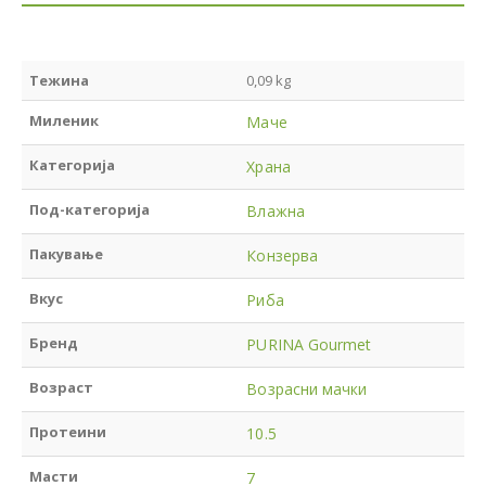
Тежина
0,09 kg
Миленик
Маче
Категорија
Храна
Под-категорија
Влажна
Пакување
Конзерва
Вкус
Риба
Бренд
PURINA Gourmet
Возраст
Возрасни мачки
Протеини
10.5
Масти
7