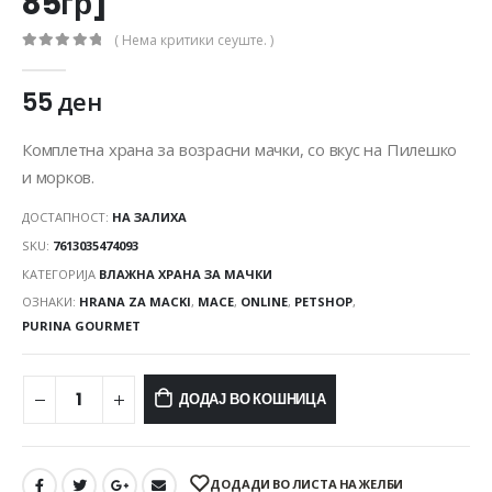
85гр]
( Нема критики сеуште. )
0
out of 5
55
ден
Комплетна храна за возрасни мачки, со вкус на Пилешко
и морков.
ДОСТАПНОСТ:
НА ЗАЛИХА
SKU:
7613035474093
КАТЕГОРИЈА
ВЛАЖНА ХРАНА ЗА МАЧКИ
ОЗНАКИ:
HRANA ZA MACKI
,
MACE
,
ONLINE
,
PETSHOP
,
PURINA GOURMET
ДОДАЈ ВО КОШНИЦА
ДОДАДИ ВО ЛИСТА НА ЖЕЛБИ