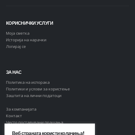
КОРИСНИЧКИ УСЛУГИ
Moja сметка
Историја на нарачки
Логирај се
ЗА НАС
Политика на испорака
Политики и услови за користење
Заштита на лични податоци
За компанијата
Контакт
Често поставувани прашања
Веб страната користи колачиња!