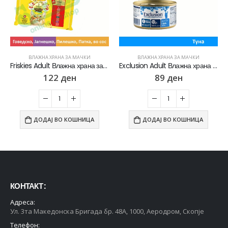
ВЛАЖНА ХРАНА ЗА МАЧКИ
ВЛАЖНА ХРАНА ЗА МАЧКИ
Friskies Adult Влажна храна за Возрасни мачки со Говедско, Пилешко, Јагнешко, Патка во сос [Кесичка 4×85гр]
Exclusion Adult Влажна храна за Возрасни мачки со Туна пате [Конзерва 85гр]
122
ден
89
ден
ДОДАЈ ВО КОШНИЦА
ДОДАЈ ВО КОШНИЦА
КОНТАКТ :
Адреса:
Ул. 3та Македонска Бригада бр. 48А, 1000, Аеродром, Скопје
Телефон: