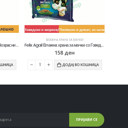
ВЛАЖНА ХРАНА ЗА МАЧКИ
Exclusion Adult Влажна храна за Возрасни мачки со Пилешко пате [Конзерва 85гр]
Felix Agail Влажна храна за мачки со Говедско и морков/Пилешко и домат во желе [Кесичка 4×85гр]
158
ден
ОШНИЦА
ДОДАЈ ВО КОШНИЦА