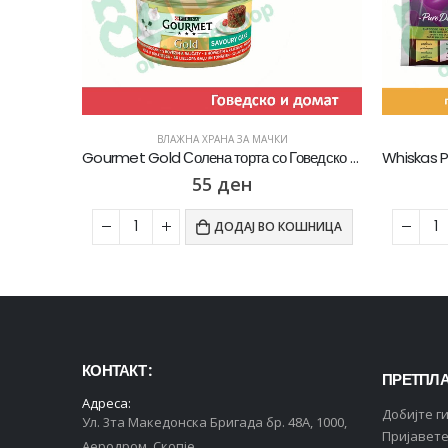
ВЛАЖНА ХРАНА ЗА МАЧКИ
Exclusion Adult Влажна храна за Возрасни мачки со Говедско пате [Конзерва 85гр]
Gourmet Gold Солена торта со Говедско и домат во сос [Конзерва 85гр]
55
ден
ОШНИЦА
ДОДАЈ ВО КОШНИЦА
КОНТАКТ :
ПРЕТПЛА
Адреса:
Добијте г
Ул. 3та Македонска Бригада бр. 48А, 1000,
Пријавете
Аеродром, Скопје