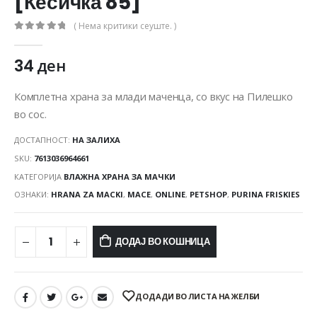
[Кесичка 85]
( Нема критики сеуште. )
0
out of 5
34
ден
Комплетна храна за млади маченца, со вкус на Пилешко
во сос.
ДОСТАПНОСТ:
НА ЗАЛИХА
SKU:
7613036964661
КАТЕГОРИЈА
ВЛАЖНА ХРАНА ЗА МАЧКИ
ОЗНАКИ:
HRANA ZA MACKI
,
MACE
,
ONLINE
,
PETSHOP
,
PURINA FRISKIES
ДОДАЈ ВО КОШНИЦА
ДОДАДИ ВО ЛИСТА НА ЖЕЛБИ