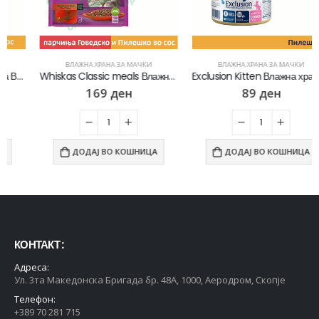
ВЛАЖНА ХРАНА ЗА МАЧКИ
ВЛАЖНА ХРАНА ЗА МАЧКИ
Whiskas Classic meals Влажна храна за Возрасни мачки со Парчиња Говедско и Пилешко во сос [Кесичка 4×85гр]
Exclusion Kitten Влажна храна за Маченца во развој со Пилешко пате [Конзерва 85гр]
169
ден
89
ден
ДОДАЈ ВО КОШНИЦА
ДОДАЈ ВО КОШНИЦА
КОНТАКТ :
Адреса:
Ул. 3та Македонска Бригада бр. 48А, 1000, Аеродром, Скопје
Телефон:
+389 70 281 715