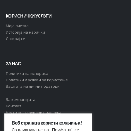
КОРИСНИЧКИ УСЛУГИ
Moja сметка
Историја на нарачки
Логирај се
ЗА НАС
Политика на испорака
Политики и услови за користење
Заштита на лични податоци
За компанијата
Контакт
Често поставувани прашања
Веб страната користи колачиња!
Со кликнување на „Прифати“, се