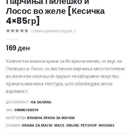
Парчиња Пилешко и
Лосос во желе [Кесичка
4×85гр]
( Нема критики сеуште. )
0
out of 5
169
ден
Комплетна влажна храна за Возрасни мачки, со вкус на
Пилешко и Лосос, со вистински марчиња месо потопени
во желе кои секогаш ќе пружат незаборавно искуство.
Храната има мека текстура, што обезбедува лесна
варливост.
ДОСТАПНОСТ:
НА ЗАЛИХА
SKU:
5900951303319
КАТЕГОРИЈА
ВЛАЖНА ХРАНА ЗА МАЧКИ
ОЗНАКИ:
HRANA ZA MACKI
,
MACE
,
ONLINE
,
PETSHOP
,
WHISKAS