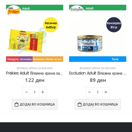
ВЛАЖНА ХРАНА ЗА МАЧКИ
ВЛАЖНА ХРАНА ЗА МАЧКИ
Friskies Adult Влажна храна за Возрасни мачки со Говедско, Пилешко, Јагнешко, Патка во сос [Кесичка 4×85гр]
Exclusion Adult Влажна храна за Возрасни мачки со Туна пате [Конзерва 85гр]
122
ден
89
ден
ДОДАЈ ВО КОШНИЦА
ДОДАЈ ВО КОШНИЦА