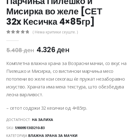
Парчиња Пилешко и
Мисирка во желе [СЕТ
32x Кесичка 4×85гр]
( Нема критики сеуште. )
0
out of 5
4.326
ден
5.408
ден
Комплетна влажна храна за Возрасни мачки, со вкус на
Пилешко и Мисирка, со вистински марчиња месо
потопени во желе кои секогаш ќе пружат незаборавно
искуство. Храната има мека текстура, што обезбедува
лесна варливост.
– сетот содржи 32 кесички од 4×85гр.
ДОСТАПНОСТ:
НА ЗАЛИХА
SKU:
5900951303210-B3
КАТЕГОРИЈА
ВЛАЖНА ХРАНА ЗА МАЧКИ