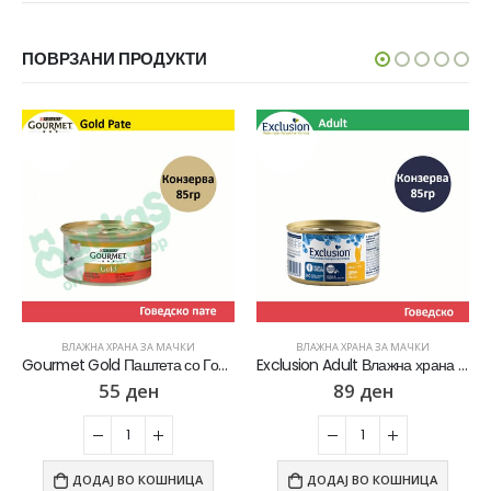
ПОВРЗАНИ ПРОДУКТИ
ВЛАЖНА ХРАНА ЗА МАЧКИ
ВЛАЖНА ХРАНА ЗА МАЧКИ
Gourmet Gold Паштета со Говедско [Конзерва 85гр]
Exclusion Adult Влажна храна за Возрасни мачки со Говедско пате [Конзерва 85гр]
55
ден
89
ден
ДОДАЈ ВО КОШНИЦА
ДОДАЈ ВО КОШНИЦА