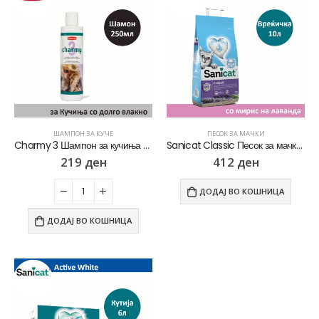
ШАМПОН ЗА КУЧЕ
ПЕСОК ЗА МАЧКИ
Charmy 3 Шампон за кучиња со долго влакно [Шише 250мл]
Sanicat Classic Песок за мачки со мирис на Лаванда [Вреќичка 10л]
219
ден
412
ден
ДОДАЈ ВО КОШНИЦА
ДОДАЈ ВО КОШНИЦА