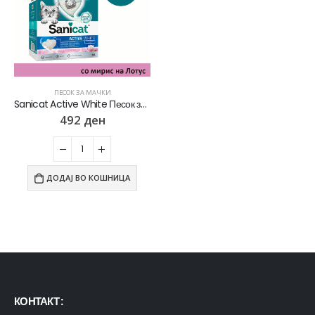
ПЕСОК ЗА МАЧКИ
Sanicat Active White Песок за мачки со мирис на Лотусов цвет [Кутија 6л]
492
ден
ДОДАЈ ВО КОШНИЦА
КОНТАКТ :