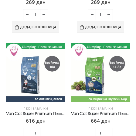
269
ден
269
ден
0
out of 5
2.820
ден
2.256
ден
ДОДАЈ ВО КОШНИЦА
ДОДАЈ ВО КОШНИЦА
ПЕСОК ЗА МАЧКИ
ПЕСОК ЗА МАЧКИ
Van Cat Super Premium Песок за мачки со Активен јаглен [Вреќичка 10л]
Van Cat Super Premium Песок за мачки со мирис на Шумски бор [Вреќичка 11.8л]
616
ден
664
ден