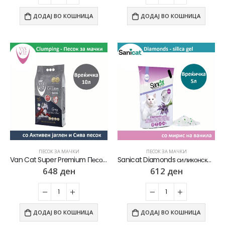
ДОДАЈ ВО КОШНИЦА
ДОДАЈ ВО КОШНИЦА
ПЕСОК ЗА МАЧКИ
ПЕСОК ЗА МАЧКИ
Van Cat Super Premium Песок за мачки со микс на Активен јаглен и Сива песок [Вреќичка 10л]
Sanicat Diamonds силиконски Песок за мачки со мирис на Лаванда [Вреќичка 5л]
648
ден
612
ден
ДОДАЈ ВО КОШНИЦА
ДОДАЈ ВО КОШНИЦА