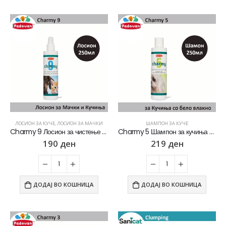
ЛОСИОН ЗА КУЧЕ
,
ЛОСИОН ЗА МАЧКИ
ШАМПОН ЗА КУЧЕ
Charmy 9 Лосион за чистење на крзното за Кучиња и Мачки [Спреј 250мл]
Charmy 5 Шампон за кучиња со бело влакно [Шише 250мл]
190
ден
219
ден
ДОДАЈ ВО КОШНИЦА
ДОДАЈ ВО КОШНИЦА