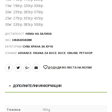
15кг 190гр 230гр 300гр
20кг 235гр 285гр 370гр
25кг 275гр 335гр 435гр
30кг 320гр 385гр 500гр
ДОСТАПНОСТ:
НЕМА НА ЗАЛИХА
SKU:
3456563565888
КАТЕГОРИЈА
СУВА ХРАНА ЗА КУЧЕ
ОЗНАКИ:
ADVANCE
,
HRANA ZA KUCE
,
KUCE
,
ONLINE
,
PETSHOP
ДОДАДИ ВО ЛИСТА НА ЖЕЛБИ
ДОПОЛНИТЕЛНИ ИНФОРМАЦИИ
Тежина
18 kg