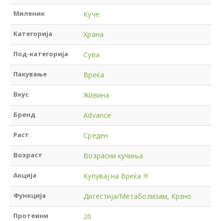
Миленик
Куче
Категорија
Храна
Под-категорија
Сува
Пакување
Вреќа
Вкус
Живина
Бренд
Advance
Раст
Среден
Возраст
Возрасни кучиња
Акција
Купувај на Вреќа !!!
Функција
Дигестија/Метаболизам
,
Крзно
Протеини
20