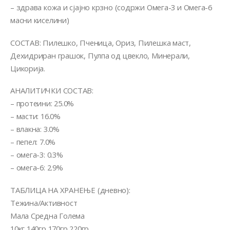
– здрава кожа и сјајно крзно (содржи Омега-3 и Омега-6
масни киселини)
СОСТАВ: Пилешко, Пченица, Ориз, Пилешка маст,
Дехидриран грашок, Пулпа од цвекло, Минерали,
Цикорија.
АНАЛИТИЧКИ СОСТАВ:
– протеини: 25.0%
– масти: 16.0%
– влакна: 3.0%
– пепел: 7.0%
– омега-3: 0.3%
– омега-6: 2.9%
ТАБЛИЦА НА ХРАНЕЊЕ (дневно):
Тежина/Активност
Мала Средна Голема
10кг 140гр 170гр 220гр