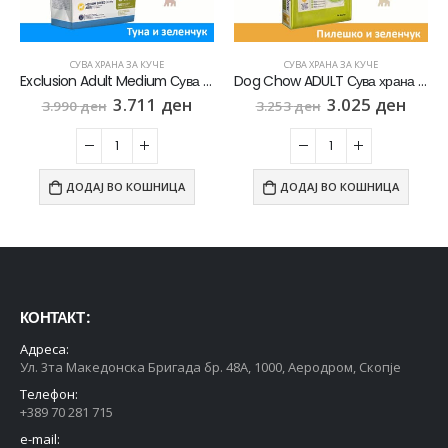
СУВА ХРАНА ЗА КУЧЕ
СУВА ХРАНА ЗА КУЧЕ
Exclusion Adult Medium Сува храна за Возрасни кучиња од Среден раст со Туна и зеленчук [Вреќа 12кг]
Dog Chow ADULT Сува храна за Возрасни кучиња со Пилешко [Вреќа 14кг]
3.711
ден
3.025
ден
3.990
ден
3.253
ден
ДОДАЈ ВО КОШНИЦА
ДОДАЈ ВО КОШНИЦА
КОНТАКТ :
Адреса:
Ул. 3та Македонска Бригада бр. 48А, 1000, Аеродром, Скопје
Телефон:
+389 70 281 715
e-mail: