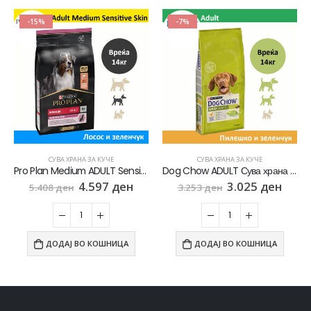
-15%
-7%
СУВА ХРАНА ЗА КУЧЕ
СУВА ХРАНА ЗА КУЧЕ
Pro Plan Medium ADULT Sensitive Skin Сува храна за Возрасни кучиња од Среден раст со Лосос [Вреќа 14кг]
Dog Chow ADULT Сува храна за Возрасни кучиња со Пилешко [Вреќа 14кг]
4.597
ден
3.025
ден
5.408
ден
3.253
ден
ДОДАЈ ВО КОШНИЦА
ДОДАЈ ВО КОШНИЦА