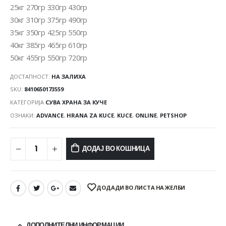
25кг 270гр 330гр 430гр
30кг 310гр 375гр 490гр
35кг 350гр 425гр 550гр
40кг 385гр 465гр 610гр
50кг 455гр 550гр 720гр
ДОСТАПНОСТ:
НА ЗАЛИХА
SKU:
8410650173559
КАТЕГОРИЈА
СУВА ХРАНА ЗА КУЧЕ
ОЗНАКИ:
ADVANCE
,
HRANA ZA KUCE
,
KUCE
,
ONLINE
,
PETSHOP
ДОДАЈ ВО КОШНИЦА
ДОДАДИ ВО ЛИСТА НА ЖЕЛБИ
ДОПОЛНИТЕЛНИ ИНФОРМАЦИИ