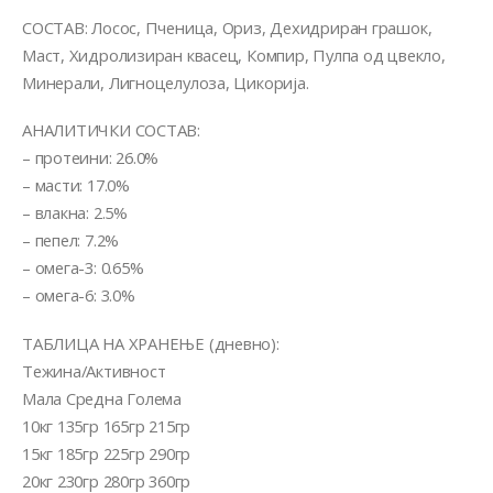
СОСТАВ: Лосос, Пченица, Ориз, Дехидриран грашок,
Маст, Хидролизиран квасец, Компир, Пулпа од цвекло,
Минерали, Лигноцелулоза, Цикорија.
АНАЛИТИЧКИ СОСТАВ:
– протеини: 26.0%
– масти: 17.0%
– влакна: 2.5%
– пепел: 7.2%
– омега-3: 0.65%
– омега-6: 3.0%
ТАБЛИЦА НА ХРАНЕЊЕ (дневно):
Тежина/Активност
Мала Средна Голема
10кг 135гр 165гр 215гр
15кг 185гр 225гр 290гр
20кг 230гр 280гр 360гр