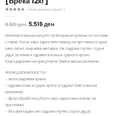
[Вреќа 12кг]
( Нема критики сеуште. )
0
out of 5
5.516
ден
5.931
ден
Монопротеинска рецепт за Возрасни кучиња со осетлив
стомак. Лосос како единствен извор на протеини и ориз
како лесно сварлива житарка. Не содржи глутен, соја и
јајца. Ја помага здравата кожа и сјајното крзно
благодарение на присутните Омега масни киселини.
ФУНКЦИОНАЛНОСТИ:
– лесно варлива храна
– здрава кожа и сјајно крзно (содржи Омега масни
киселини)
– брза обработка (Лосос како единствен извор на
протеини)
– без иритации (не содржи глутен, соја и јајца)