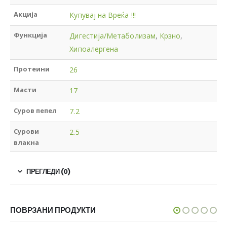
Акција
Купувај на Вреќа !!!
Функција
Дигестија/Метаболизам
,
Крзно
,
Хипоалергена
Протеини
26
Масти
17
Суров пепел
7.2
Сурови
2.5
влакна
ПРЕГЛЕДИ (0)
ПОВРЗАНИ ПРОДУКТИ