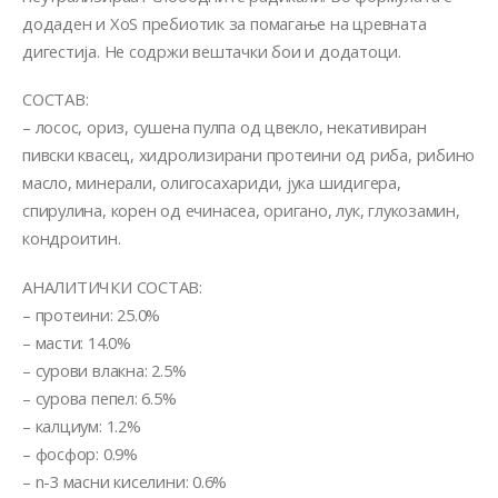
додаден и XoS пребиотик за помагање на цревната
дигестија. Не содржи вештачки бои и додатоци.
СОСТАВ:
– лосос, ориз, сушена пулпа од цвекло, некативиран
пивски квасец, хидролизирани протеини од риба, рибино
масло, минерали, олигосахариди, јука шидигера,
спирулина, корен од ечинасеа, оригано, лук, глукозамин,
кондроитин.
АНАЛИТИЧКИ СОСТАВ:
– протеини: 25.0%
– масти: 14.0%
– сурови влакна: 2.5%
– сурова пепел: 6.5%
– калциум: 1.2%
– фосфор: 0.9%
– n-3 масни киселини: 0.6%