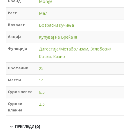
Бренд
Monge
Раст
Мал
Возраст
Возрасни кучиња
Акција
Купувај на Вреќа !!!
Функција
Дигестија/Метаболизам
,
Зглобови/
Коски
,
Крзно
Протеини
25
Масти
14
Суров пепел
6.5
Сурови
2.5
влакна
ПРЕГЛЕДИ (0)