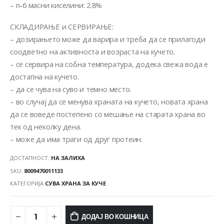
– n-6 масни киселини: 2.8%
СКЛАДИРАЊЕ и СЕРВИРАЊЕ:
– дозирањето може да варира и треба да се прилагоди
соодветно на активноста и возраста на кучето.
– се сервира на собна температура, додека свежа вода е
достапна на кучето.
– да се чува на суво и темно место.
– во случај да се менува храната на кучето, новата храна
да се воведе постепено со мешање на старата храна во
тек од неколку дена.
– може да има траги од друг протеин.
ДОСТАПНОСТ:
НА ЗАЛИХА
SKU:
8009470011133
КАТЕГОРИЈА
СУВА ХРАНА ЗА КУЧЕ
ДОДАЈ ВО КОШНИЦА