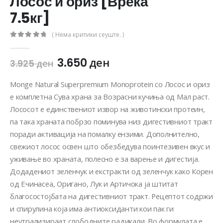
Лосос и ориз [Вреќа
7.5кг]
( Нема критики сеуште. )
0
out of 5
3.650
ден
3.925
ден
Monge Natural Superpremium Monoprotein со Лосос и ориз
е комплетна Сува храна за Возрасни кучиња од Мал раст.
Лососот е единствениот извор на животински протеин,
па така храната побрзо поминува низ дигестивниот тракт
поради активација на помалку ензими. Дополнително,
свежиот лосос освен што обезбедува поинтезивен вкус и
уживање во храната, полесно е за варење и дигестија.
Додадениот зеленчук и екстракти од зеленчук како Корен
од Ечинасеа, Оригано, Лук и Артичока ја штитат
благосостојбата на дигестивниот тракт. Рецептот содржи
и спирулина која има антиоксиданти кои пак ги
неутрализираат слободните радикали. Во формулата е