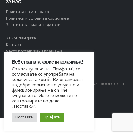
ЗА НАС
Политика на испорака
Политики и услови за користење
Заштита на лични податоци
За компанијата
Контакт
Често поставувани прашања
Веб страната користи колачиња!
Со кликнување на „Прифати“, се
согласувате со употребата на
колачињата кои ќе Ви овозможат
© Copyright 2021. Сите права се задржани од МАРКАС ДООЕЛ СКОПЈЕ
подобро корисничко ускуство и
функционирање на on-line
- 4044021518150
купувањето. Истото можете го
контролирате во делот
„Поставки".
Поставки
Прифати