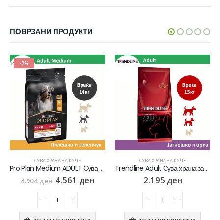
ПОВРЗАНИ ПРОДУКТИ
-7%
СУВА ХРАНА ЗА КУЧЕ
СУВА ХРАНА ЗА КУЧЕ
Pro Plan Medium ADULT Сува храна за Возрасни кучиња од Среден раст со Пилешко [Вреќа 14кг]
Trendline Adult Сува храна за Возрасни кучиња со Јагнешко и ориз [Вреќа 15кг]
4.561
ден
2.195
ден
4.904
ден