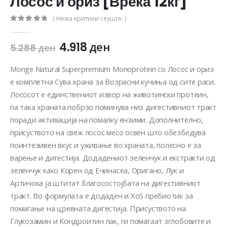
Лосос и ориз [Вреќа 12кг]
( Нема критики сеуште. )
0
out of 5
4.918
ден
5.288
ден
Monge Natural Superpremium Monoprotein со Лосос и ориз
е комплетна Сува храна за Возрасни кучиња од сите раси.
Лососот е единствениот извор на животински протеин,
па така храната побрзо поминува низ дигестивниот тракт
поради активација на помалку ензими. Дополнително,
присуството на свеж лосос месо освен што обезбедува
поинтезивен вкус и уживање во храната, полесно е за
варење и дигестија. Додадениот зеленчук и екстракти од
зеленчук како Корен од Ечинасеа, Оригано, Лук и
Артичока ја штитат благосостојбата на дигестивниот
тракт. Во формулата е додаден и XoS пребиотик за
помагање на цревната дигестија. Присуството на
Глукозамин и Кондроитин пак, ги помагаат зглобовите и