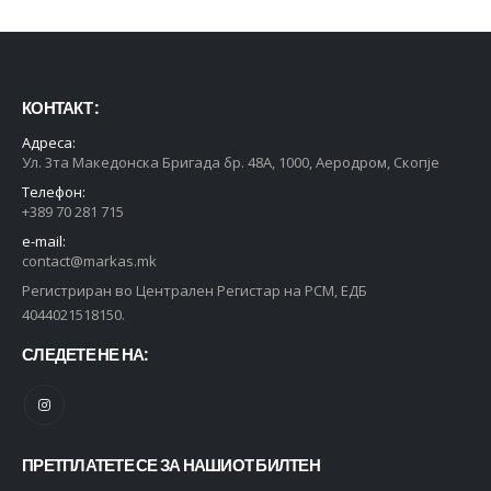
КОНТАКТ :
Адреса:
Ул. 3та Македонска Бригада бр. 48А, 1000, Аеродром, Скопје
Телефон:
+389 70 281 715
e-mail:
contact@markas.mk
Регистриран во Централен Регистар на РСМ, ЕДБ
4044021518150.
СЛЕДЕТЕ НЕ НА:
ПРЕТПЛАТЕТЕ СЕ ЗА НАШИОТ БИЛТЕН