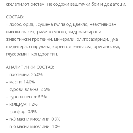
скелетниот систем. Не содржи вештачки бои и додатоци.
СОСТАВ:
– лосос, ориз, , сушена пулпа од цвекло, неактивиран
пивски квасец, рибино масло, хидролизирани
животински протеини, минерали, олигосахариди, јука
шидигера, спирулина, корен од ечинасеа, оригано, лук,
глукозамин, кондроитин.
АНАЛИТИЧКИ СОСТАВ:
– протеини: 25.0%
– масти: 14.0%
– сурови влакна: 2.5%
– сурова пепел: 6.5%
– калциум: 1.2%
– фосфор: 0.9%
– n-3 масни киселини: 0.9%
– n-6 масни киселини: 4.0%