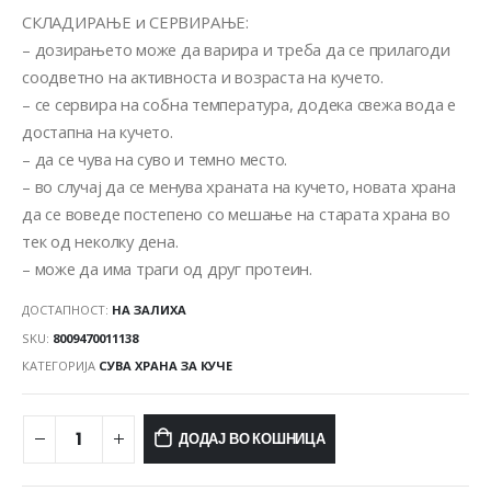
СКЛАДИРАЊЕ и СЕРВИРАЊЕ:
– дозирањето може да варира и треба да се прилагоди
соодветно на активноста и возраста на кучето.
– се сервира на собна температура, додека свежа вода е
достапна на кучето.
– да се чува на суво и темно место.
– во случај да се менува храната на кучето, новата храна
да се воведе постепено со мешање на старата храна во
тек од неколку дена.
– може да има траги од друг протеин.
ДОСТАПНОСТ:
НА ЗАЛИХА
SKU:
8009470011138
КАТЕГОРИЈА
СУВА ХРАНА ЗА КУЧЕ
ДОДАЈ ВО КОШНИЦА