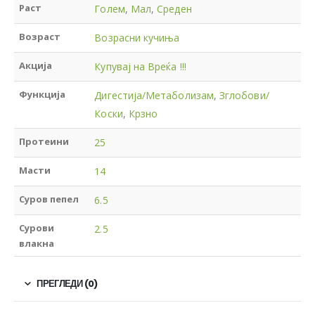
Раст
Голем
,
Мал
,
Среден
Возраст
Возрасни кучиња
Акција
Купувај на Вреќа !!!
Функција
Дигестија/Метаболизам
,
Зглобови/
Коски
,
Крзно
Протеини
25
Масти
14
Суров пепел
6.5
Сурови
2.5
влакна
ПРЕГЛЕДИ (0)