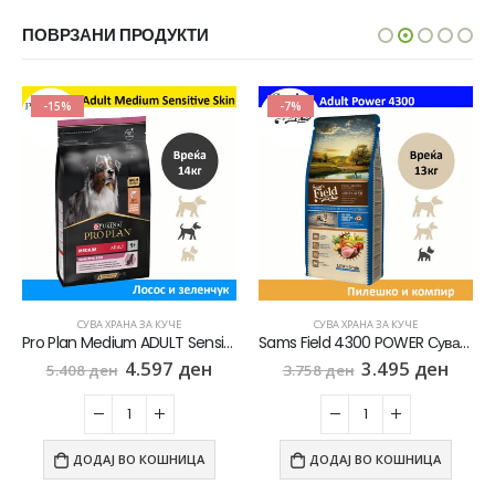
ПОВРЗАНИ ПРОДУКТИ
-15%
-7%
СУВА ХРАНА ЗА КУЧЕ
СУВА ХРАНА ЗА КУЧЕ
Pro Plan Medium ADULT Sensitive Skin Сува храна за Возрасни кучиња од Среден раст со Лосос [Вреќа 14кг]
Sams Field 4300 POWER Сува храна за Активни кучиња со Пилешко и компир [Вреќа 13кг]
4.597
ден
3.495
ден
5.408
ден
3.758
ден
ДОДАЈ ВО КОШНИЦА
ДОДАЈ ВО КОШНИЦА