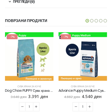
ПРЕГЛЕДИ (0)
ПОВРЗАНИ ПРОДУКТИ
-7%
-7%
СУВА ХРАНА ЗА КУЧЕ
СУВА ХРАНА ЗА КУЧЕ
Dog Chow PUPPY Сува храна за Кученца со Пилешко [Вреќа 14кг]
Advance Puppy Medium Сува храна за Кученца од Среден раст со Пилешко и ориз [Вреќа 12кг]
3.391
ден
4.540
ден
3.646
ден
4.882
ден