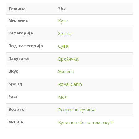
Тежина
3 kg
Миленик
Куче
Категорија
Храна
Под-категорија
Сува
Пакување
Вреќичка
Вкус
Живина
Бренд
Royal Canin
Раст
Мал
Возраст
Возрасни кучиња
Акција
Купи повеќе за помалку !!!