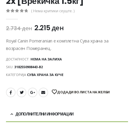
2x [Вреќичка 1.5кг]
( Нема критики сеуште. )
0
out of 5
2.215
ден
2.734
ден
Royal Canin Pomeranian е комплетна Сува храна за
возрасен Померанец.
ДОСТАПНОСТ:
НЕМА НА ЗАЛИХА
SKU:
3182550908443-B2
КАТЕГОРИЈА
СУВА ХРАНА ЗА КУЧЕ
ДОДАДИ ВО ЛИСТА НА ЖЕЛБИ
ДОПОЛНИТЕЛНИ ИНФОРМАЦИИ