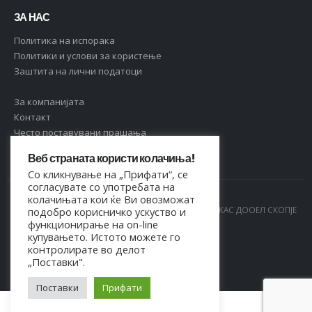
ЗА НАС
Политика на испорака
Политики и услови за користење
Заштита на лични податоци
За компанијата
Контакт
Често поставувани прашања
Веб страната користи колачиња!
Со кликнување на „Прифати“, се
согласувате со употребата на
колачињата кои ќе Ви овозможат
© Copyright 2021. Сите права се задржани од МАРКАС ДООЕЛ СКОПЈЕ
подобро корисничко ускуство и
функционирање на on-line
- 4044021518150
купувањето. Истото можете го
контролирате во делот
„Поставки".
Поставки
Прифати