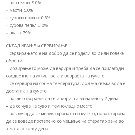
– протеини: 8.0%
– масти: 5.0%
– сурови влакна: 0.5%
– сурова пепел: 3.0%
– влага: 79%
СКЛАДИРАЊЕ и СЕРВИРАЊЕ:
– сервирањето е најдобро да се подели во 2 или повеќе
оброци.
– дозирањето може да варира и треба да се прилагоди
соодветно на активноста и возраста на кучето.
– се сервира на собна температура, додека свежа вода е
достапна на кучето.
– после отворање да се искористи за најмногу 2 дена.
– да се чува на суво и темно/ладно место.
– во случај да се менува храната на кучето, новата храна
да се воведе постепено со мешање на старата храна во
тек од неколку дена.