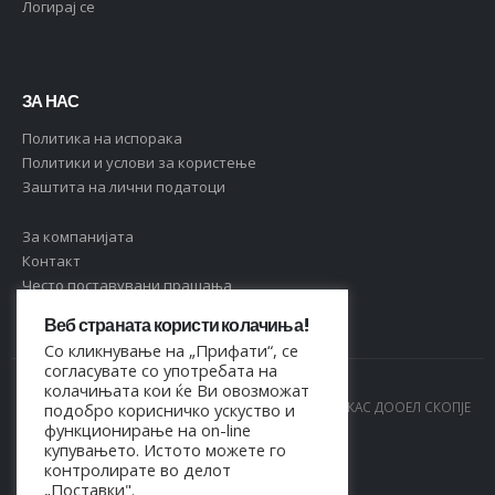
Логирај се
ЗА НАС
Политика на испорака
Политики и услови за користење
Заштита на лични податоци
За компанијата
Контакт
Често поставувани прашања
Веб страната користи колачиња!
Со кликнување на „Прифати“, се
согласувате со употребата на
колачињата кои ќе Ви овозможат
© Copyright 2021. Сите права се задржани од МАРКАС ДООЕЛ СКОПЈЕ
подобро корисничко ускуство и
функционирање на on-line
- 4044021518150
купувањето. Истото можете го
контролирате во делот
„Поставки".