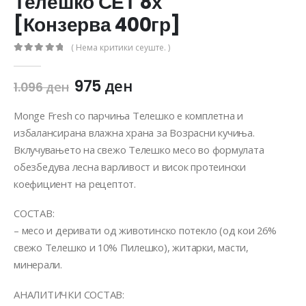
Телешко СЕТ 8х
[Конзерва 400гр]
( Нема критики сеуште. )
0
out of 5
975
ден
1.096
ден
Monge Fresh со парчиња Телешко е комплетна и
избалансирана влажна храна за Возрасни кучиња.
Вклучувањето на свежо Телешко месо во формулата
обезбедува лесна варливост и висок протеински
коефициент на рецептот.
СОСТАВ:
– месо и деривати од животинско потекло (од кои 26%
свежо Телешко и 10% Пилешко), житарки, масти,
минерали.
АНАЛИТИЧКИ СОСТАВ: