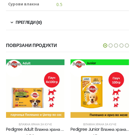
Сурови влакна
0.5
ПРЕГЛЕДИ (0)
ПОВРЗАНИ ПРОДУКТИ
ВЛАЖНА ХРАНА ЗА КУЧЕ
ВЛАЖНА ХРАНА ЗА КУЧЕ
Pedigree Adult Влажна храна за Возрасни кучиња со Парчиња Пилешко, Џигер и зеленчук во сос [Кесичка 4×100гр]
Pedigree Junior Влажна храна за Кученца во раст со Парчиња Пилешко во желе [Кесичка 100гр]