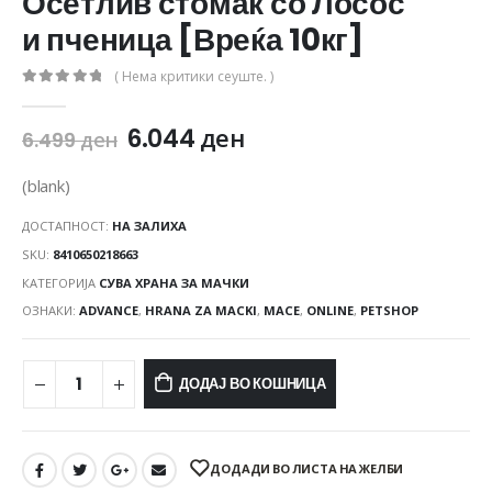
Осетлив стомак со Лосос
и пченица [Вреќа 10кг]
( Нема критики сеуште. )
0
out of 5
6.044
ден
6.499
ден
(blank)
ДОСТАПНОСТ:
НА ЗАЛИХА
SKU:
8410650218663
КАТЕГОРИЈА
СУВА ХРАНА ЗА МАЧКИ
ОЗНАКИ:
ADVANCE
,
HRANA ZA MACKI
,
MACE
,
ONLINE
,
PETSHOP
ДОДАЈ ВО КОШНИЦА
ДОДАДИ ВО ЛИСТА НА ЖЕЛБИ