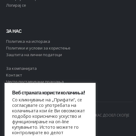
Логирај се
ЗА НАС
Политика на испорака
Политики и услови за користење
Заштита на лични податоци
За компанијата
Контакт
Често поставувани прашања
Веб страната користи колачиња!
Со кликнување на „Прифати“, се
согласувате со употребата на
колачињата кои ќе Ви овозможат
© Copyright 2021. Сите права се задржани од МАРКАС ДООЕЛ СКОПЈЕ
подобро корисничко ускуство и
функционирање на on-line
- 4044021518150
купувањето. Истото можете го
контролирате во делот