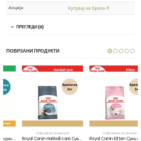
Акција
Купувај на Вреќа !!!
ПРЕГЛЕДИ (0)
ПОВРЗАНИ ПРОДУКТИ
СУВА ХРАНА ЗА МАЧКИ
СУВА ХРАНА ЗА МАЧКИ
Royal Canin Hairball care Сува храна за Возрасни мачки [Вреќичка 2кг]
Royal Canin Kitten Сува храна за Маченца во развој [Вреќичка 2кг]