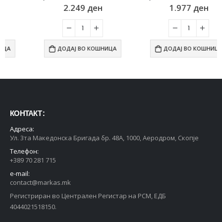
2.249
ден
1.977
ден
ДОДАЈ ВО КОШНИЦА
ДОДАЈ ВО КОШНИЦА
КОНТАКТ :
Адреса:
Ул. 3та Македонска Бригада бр. 48А, 1000, Аеродром, Скопје
Телефон:
+389 70 281 715
e-mail:
contact@markas.mk
Регистриран во Централен Регистар на РСМ, ЕДБ
4044021518150.