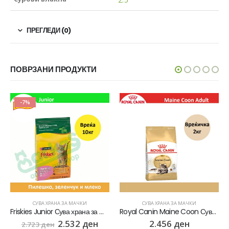
ПРЕГЛЕДИ (0)
ПОВРЗАНИ ПРОДУКТИ
-7%
СУВА ХРАНА ЗА МАЧКИ
СУВА ХРАНА ЗА МАЧКИ
Friskies Junior Сува храна за Маченца во развој со Пилешко, Мисирка и зеленчук [Вреќа 10кг]
Royal Canin Maine Coon Сува храна за Возрасни мачки од расата Maine Coon [Вреќичка 2кг]
2.532
ден
2.456
ден
2.723
ден