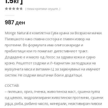
1.5кг]
( Нема критики сеуште. )
0
out of 5
987
ден
Monge Natural е комплетна Сува храна за Возрасни мачки.
Пилешкото како главна состојка е главен извор на
протеини. Во формулата има олигосахариди и
пребиотици кои го помагаат дигестивниот тракт.
Додадено е и масло од Лосос за здрава кожа и сјајно
крзно. Рецептот содржи и Л-Карнитин за подршка на
мускулната маса и витамин Ц за зајакнување на имуниот
систем. Не содржи вештачки бои и додатоци.
СОСТАВ:
– пилешко, ориз, пченка, животинска маст, сушена пулпа
од цвекло, хидролизирани животински протеини, сушени
јајца, риба, рибино масло, минерали, неактивиран пивски