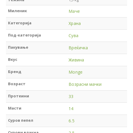
Миленик
Маче
Категорија
Храна
Под-категорија
Сува
Пакување
Вреќичка
Вкус
Живина
Бренд
Monge
Возраст
Возрасни мачки
Протеини
33
Масти
14
Суров пепел
6.5
Сурови влакна
2.5