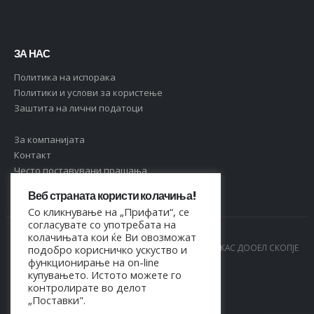
ЗА НАС
Политика на испорака
Политики и услови за користење
Заштита на лични податоци
За компанијата
Контакт
Често поставувани прашања
Веб страната користи колачиња!
Со кликнување на „Прифати“, се
согласувате со употребата на
колачињата кои ќе Ви овозможат
© Copyright 2021. Сите права се задржани од МАРКАС ДООЕЛ СКОПЈЕ
подобро корисничко ускуство и
функционирање на on-line
- 4044021518150
купувањето. Истото можете го
контролирате во делот
„Поставки".