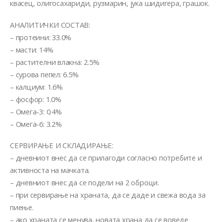
квасец, олигосахариди, рузмарин, јука шидигера, грашок.
АНАЛИТИЧКИ СОСТАВ:
– протеини: 33.0%
– масти: 14%
– растителни влакна: 2.5%
– сурова пепел: 6.5%
– калциум: 1.6%
– фосфор: 1.0%
– Омега-3: 0.4%
– Омега-6: 3.2%
СЕРВИРАЊЕ И СКЛАДИРАЊЕ:
– дневниот внес да се прилагоди согласно потребите и
активноста на мачката.
– дневниот внес да се подели на 2 оброци.
– при сервирање на храната, да се даде и свежа вода за
пиење.
– ако храната се менува, новата храна да се воведе