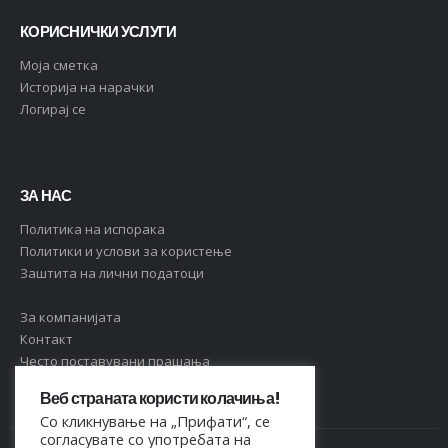
КОРИСНИЧКИ УСЛУГИ
Moja сметка
Историја на нарачки
Логирај се
ЗА НАС
Политика на испорака
Политики и услови за користење
Заштита на лични податоци
За компанијата
Контакт
Често поставувани прашања
Веб страната користи колачиња!
Со кликнување на „Прифати“, се
согласувате со употребата на