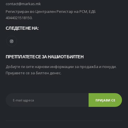
contact@markas.mk
Whiskas 1+ Влажна храна за Возрасни мачки со Парчиња Мисирка во сос [СЕТ 60x Кесичка 85гр]
Регистриран во Централен Регистар на РСМ, ЕДБ
0
out of 5
2.820
ден
4044021518150.
2.256
ден
СЛЕДЕТЕ НЕ НА:
ПРЕТПЛАТЕТЕ СЕ ЗА НАШИОТ БИЛТЕН
Добијте ги сите најнови информации за продажба и понуди.
Пријавете се за билтен денес.