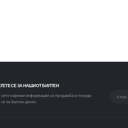
2.434
ден
Whiskas 1+ Влажна храна за Возрасни мачки со Парчиња Мисирка во сос [СЕТ 60x Кесичка 85гр]
0
out of 5
2.820
ден
2.256
ден
ТЕТЕ СЕ ЗА НАШИОТ БИЛТЕН
и сите најнови информации за продажба и понуди.
 се за билтен денес.