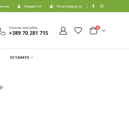
ничка
Најави Се!
Регистрирај се
Секогаш тука за Вас
0
+389 70 281 715
ОСТАНАТО
р.