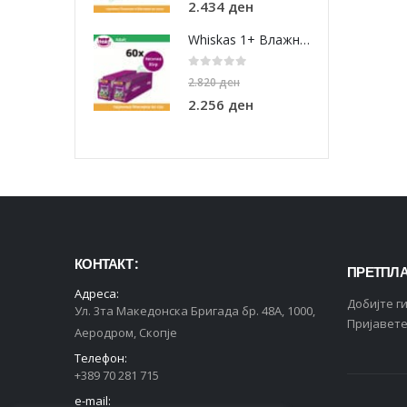
2.434
ден
Whiskas 1+ Влажна храна за Возрасни мачки со Парчиња Мисирка во сос [СЕТ 60x Кесичка 85гр]
0
out of 5
2.820
ден
2.256
ден
КОНТАКТ :
ПРЕТПЛА
Адреса:
Добијте г
Ул. 3та Македонска Бригада бр. 48А, 1000,
Пријавете
Аеродром, Скопје
Телефон:
+389 70 281 715
e-mail: