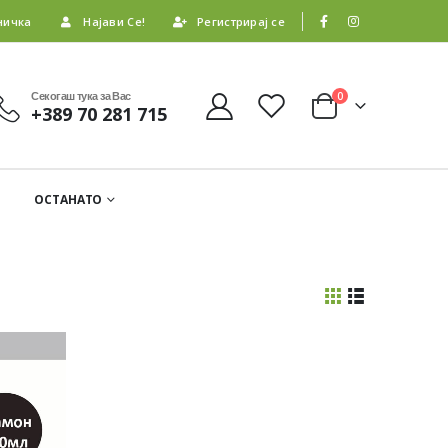
ничка
Најави Се!
Регистрирај се
Секогаш тука за Вас
0
+389 70 281 715
ОСТАНАТО