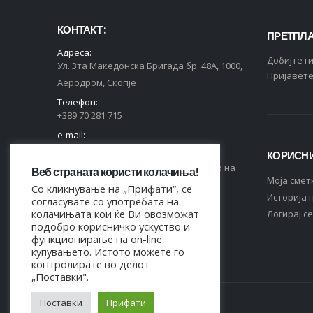
КОНТАКТ :
ПРЕТПЛА
Адреса:
Добијте г
Ул. 3та Македонска Бригада бр. 48А, 1000,
Пријавете
Аеродром, Скопје
Телефон:
+389 70 281 715
e-mail:
contact@markas.mk
КОРИСНИ
Регистриран во Централен Регистар на
Веб страната користи колачиња!
Moja смет
РСМ, ЕДБ 4044021518150.
Со кликнување на „Прифати“, се
Историја 
согласувате со употребата на
СЛЕДЕТЕ НЕ НА:
колачињата кои ќе Ви овозможат
Логирај се
подобро корисничко ускуство и
функционирање на on-line
купувањето. Истото можете го
контролирате во делот
„Поставки".
Поставки
Прифати