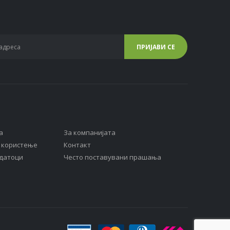
а
За компанијата
а користење
Контакт
одатоци
Често поставувани прашања