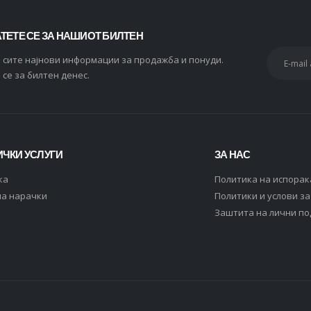
ТЕТЕ СЕ ЗА НАШИОТ БИЛТЕН
и сите најнови информации за продажба и понуди.
 се за билтен денес.
ЧКИ УСЛУГИ
ЗА НАС
ка
Политика на испорак
на нарачки
Политики и услови з
Заштита на лични п