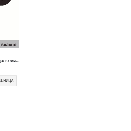
Charmy 3 Шампон за кучиња со долго влакно [Шише 250мл]
Whiskas Pure Delight Влажна храна за Возрасни мачки со Парчиња Пилешко и Лосос во желе [СЕТ 32x Кесичка 4x85гр]
ОШНИЦА
0
out of 5
5.408
ден
4.326
ден
Whiskas Pure Delight Влажна храна за Возрасни мачки со Парчиња Пилешко и Лосос во желе [СЕТ 16x Кесичка 4x85гр]
0
out of 5
2.704
ден
2.434
ден