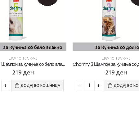
ШАМПОН ЗА КУЧЕ
ШАМПОН ЗА КУЧЕ
Charmy 5 Шампон за кучиња со бело влакно [Шише 250мл]
219
ден
219
ден
Whiskas Pure Delight Влажна храна за Возрасни мачки со Парчиња Пилешко и Лосос во желе [СЕТ 32x Кесичка 4x85гр]
Whiskas Pure Delight Влажна храна за Возрасни мачки со Парчиња Пилешко и Лосос во желе [СЕТ 32x Кесичка 4x85гр]
ДОДАЈ ВО КОШНИЦА
ДОДАЈ ВО К
0
out of 5
0
out of 5
5.408
ден
5.408
ден
4.326
ден
4.326
ден
Whiskas Pure Delight Влажна храна за Возрасни мачки со Парчиња Пилешко и Лосос во желе [СЕТ 16x Кесичка 4x85гр]
Whiskas Pure Delight Влажна храна за Возрасни мачки со Парчиња Пилешко и Лосос во желе [СЕТ 16x Кесичка 4x85гр]
0
out of 5
0
out of 5
2.704
ден
2.704
ден
2.434
ден
2.434
ден