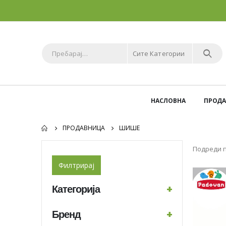
Сите Категории
НАСЛОВНА
ПРОД
ПРОДАВНИЦА
ШИШЕ
Подреди п
Филтрирај
Категорија
+
Бренд
+