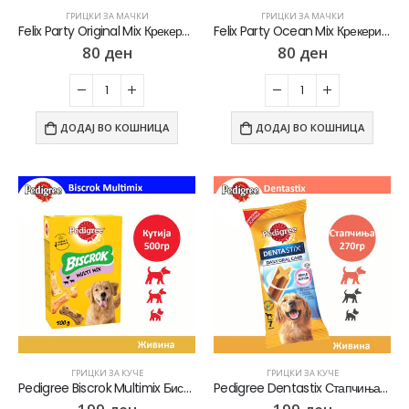
ГРИЦКИ ЗА МАЧКИ
ГРИЦКИ ЗА МАЧКИ
Felix Party Original Mix Крекери за мачки со Пилешко, Дроб и Мисирка [Кесичка 60гр]
Felix Party Ocean Mix Крекери за мачки со Лосос, Бакалар и Пастрмка [Кесичка 60гр]
80
ден
80
ден
ДОДАЈ ВО КОШНИЦА
ДОДАЈ ВО КОШНИЦА
ГРИЦКИ ЗА КУЧЕ
ГРИЦКИ ЗА КУЧЕ
Pedigree Biscrok Multimix Бисквити со вкус на Говедско, Пилешко, Јагнешко [Кутија 500гр]
Pedigree Dentastix Стапчиња со вкус на Пилешко [Кесичка 270]