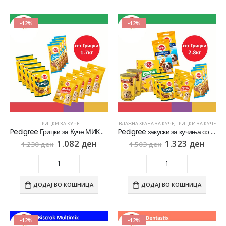
-12%
-12%
ГРИЦКИ ЗА КУЧЕ
ВЛАЖНА ХРАНА ЗА КУЧЕ
,
ГРИЦКИ ЗА КУЧЕ
Pedigree Грицки за Куче МИКС СЕТ од 14 Кесички
Pedigree закуски за кучиња со среден раст, сет од 2.8кг
1.082
ден
1.323
ден
1.230
ден
1.503
ден
ДОДАЈ ВО КОШНИЦА
ДОДАЈ ВО КОШНИЦА
-12%
-12%