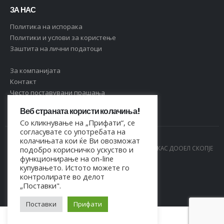
ЗА НАС
Политика на испорака
Политики и услови за користење
Заштита на лични податоци
За компанијата
Контакт
Често поставувани прашања
Веб страната користи колачиња!
Со кликнување на „Прифати“, се
согласувате со употребата на
колачињата кои ќе Ви овозможат
© Copyright 2021. Сите права се задржани од МАРКАС ДООЕЛ СКОПЈЕ
подобро корисничко ускуство и
функционирање на on-line
- 4044021518150
купувањето. Истото можете го
контролирате во делот
„Поставки".
Поставки
Прифати