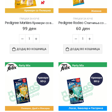
ГРИЦКИ ЗА КУЧЕ
ГРИЦКИ ЗА КУЧЕ
Pedigree Markies Крекери со вкус на Пилешко [Кесичка 150гр]
Pedigree Rodeo Стапчиња со вкус на Говедско [Кесичка 70гр]
99
ден
60
ден
ДОДАЈ ВО КОШНИЦА
ДОДАЈ ВО КОШНИЦА