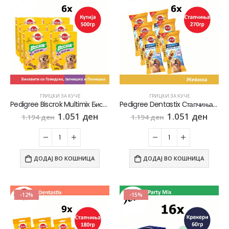
ГРИЦКИ ЗА КУЧЕ
ГРИЦКИ ЗА КУЧЕ
Pedigree Biscrok Multimix Бисквити со вкус на Говедско, Пилешко, Јагнешко [сет 6х Кутија 500гр]
Pedigree Dentastix Стапчиња со вкус на Пилешко [сет 6х Кесичка 270]
1.051
ден
1.051
ден
1.194
ден
1.194
ден
ДОДАЈ ВО КОШНИЦА
ДОДАЈ ВО КОШНИЦА
-12%
-15%