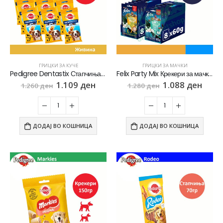
ГРИЦКИ ЗА КУЧЕ
ГРИЦКИ ЗА МАЧКИ
Pedigree Dentastix Стапчиња со вкус на Пилешко [сет 9х Кесичка 180]
Felix Party Mix Крекери за мачки [сет 16х Кесичка 60гр]
1.109
ден
1.088
ден
1.260
ден
1.280
ден
ДОДАЈ ВО КОШНИЦА
ДОДАЈ ВО КОШНИЦА