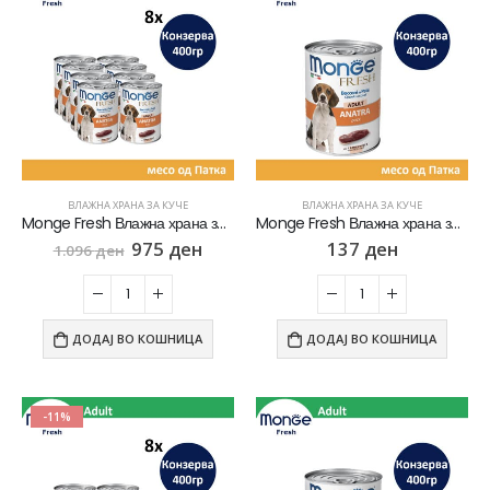
ВЛАЖНА ХРАНА ЗА КУЧЕ
ВЛАЖНА ХРАНА ЗА КУЧЕ
Monge Fresh Влажна храна за Возрасни кучиња со парчиња Патка СЕТ 8х [Конзерва 400гр]
Monge Fresh Влажна храна за Возрасни кучиња со парчиња Патка [Конзерва 400гр]
975
ден
137
ден
1.096
ден
ДОДАЈ ВО КОШНИЦА
ДОДАЈ ВО КОШНИЦА
-11%