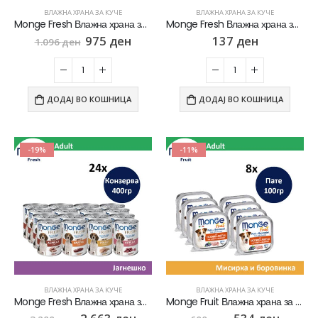
ВЛАЖНА ХРАНА ЗА КУЧЕ
ВЛАЖНА ХРАНА ЗА КУЧЕ
Monge Fresh Влажна храна за Кученца Puppy со парчиња Телешко и зеленчук СЕТ 8х [Конзерва 400гр]
Monge Fresh Влажна храна за Кученца Puppy со парчиња Телешко и зеленчук [Конзерва 400гр]
975
ден
137
ден
1.096
ден
ДОДАЈ ВО КОШНИЦА
ДОДАЈ ВО КОШНИЦА
-19%
-11%
ВЛАЖНА ХРАНА ЗА КУЧЕ
ВЛАЖНА ХРАНА ЗА КУЧЕ
Monge Fresh Влажна храна за Возрасни кучиња со 3 различни вкуса СЕТ 24х [Конзерва 400гр]
Monge Fruit Влажна храна за кучиња со Мисирка и боровинка СЕТ 8х [Паштета 100гр]