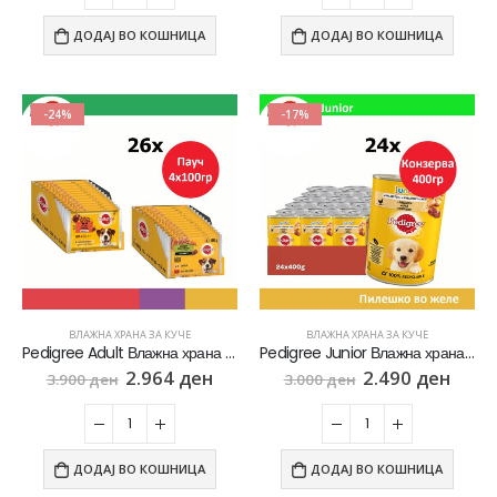
ДОДАЈ ВО КОШНИЦА
ДОДАЈ ВО КОШНИЦА
-24%
-17%
ВЛАЖНА ХРАНА ЗА КУЧЕ
ВЛАЖНА ХРАНА ЗА КУЧЕ
Pedigree Adult Влажна храна за Возрасни кучиња [сет 26х Кесичка 4×100гр]
Pedigree Junior Влажна храна за Кученца во раст со Парчиња Пилешко во желе [24х Конзерва 400гр]
2.964
ден
2.490
ден
3.900
ден
3.000
ден
ДОДАЈ ВО КОШНИЦА
ДОДАЈ ВО КОШНИЦА