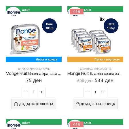
-11%
ВЛАЖНА ХРАНА ЗА КУЧЕ
ВЛАЖНА ХРАНА ЗА КУЧЕ
Monge Fruit Влажна храна за кучиња со Лосос и круша [Паштета 100гр]
Monge Fruit Влажна храна за кучиња со Патка и портокал СЕТ 8х [Паштета 100гр]
75
ден
534
ден
600
ден
ДОДАЈ ВО КОШНИЦА
ДОДАЈ ВО КОШНИЦА
-11%