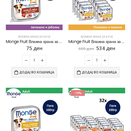
ВЛАЖНА ХРАНА ЗА КУЧЕ
ВЛАЖНА ХРАНА ЗА КУЧЕ
Monge Fruit Влажна храна за кучиња со Јагнешко пате и јаболка [Паштета 100гр]
Monge Fruit Влажна храна за кучиња со Пилешко пате и малина СЕТ 8х [Паштета 100гр]
75
ден
534
ден
600
ден
ДОДАЈ ВО КОШНИЦА
ДОДАЈ ВО КОШНИЦА
-19%