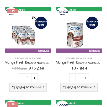
-11%
ВЛАЖНА ХРАНА ЗА КУЧЕ
ВЛАЖНА ХРАНА ЗА КУЧЕ
Monge Fresh Влажна храна за Возрасни кучиња со парчиња Јагнешко СЕТ 8х [Конзерва 400гр]
Monge Fresh Влажна храна за Возрасни кучиња со парчиња Јагнешко [Конзерва 400гр]
975
ден
137
ден
1.096
ден
ДОДАЈ ВО КОШНИЦА
ДОДАЈ ВО КОШНИЦА
-11%