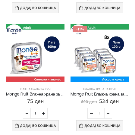
ДОДАЈ ВО КОШНИЦА
ДОДАЈ ВО КОШНИЦА
-11%
ВЛАЖНА ХРАНА ЗА КУЧЕ
ВЛАЖНА ХРАНА ЗА КУЧЕ
Monge Fruit Влажна храна за кучиња со Свинско пате и ананас [Паштета 100гр]
Monge Fruit Влажна храна за кучиња со Лосос и круша СЕТ 8х [Паштета 100гр]
75
ден
534
ден
600
ден
ДОДАЈ ВО КОШНИЦА
ДОДАЈ ВО КОШНИЦА