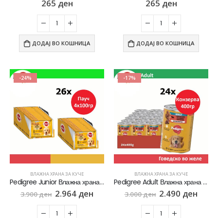
265
ден
265
ден
Whiskas 1+ Влажна храна за Возрасни мачки со Парчиња Мисирка во сос [СЕТ 60x Кесичка 85гр]
0
out of 5
2.820
ден
2.256
ден
ДОДАЈ ВО КОШНИЦА
ДОДАЈ ВО КОШНИЦА
-24%
-17%
ВЛАЖНА ХРАНА ЗА КУЧЕ
ВЛАЖНА ХРАНА ЗА КУЧЕ
Pedigree Junior Влажна храна за Кученца во раст [сет 26х Кесичка 4×100гр]
Pedigree Adult Влажна храна за Возрасни кучиња со Парчиња Говедско во желе [24х Конзерва 400гр]
2.964
ден
2.490
ден
3.900
ден
3.000
ден