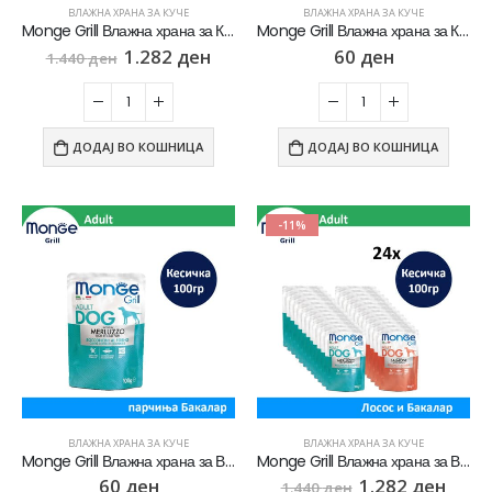
ВЛАЖНА ХРАНА ЗА КУЧЕ
ВЛАЖНА ХРАНА ЗА КУЧЕ
Monge Grill Влажна храна за Кучиња Сениори со Патка СЕТ 24х [Кесичка 100гр]
Monge Grill Влажна храна за Кучиња Сениори со Патка [Кесичка 100гр]
1.282
ден
60
ден
1.440
ден
ДОДАЈ ВО КОШНИЦА
ДОДАЈ ВО КОШНИЦА
-11%
ВЛАЖНА ХРАНА ЗА КУЧЕ
ВЛАЖНА ХРАНА ЗА КУЧЕ
Monge Grill Влажна храна за Возрасни кучиња со Бакалар [Кесичка 100гр]
Monge Grill Влажна храна за Возрасни кучиња со 2 вкуса на риба СЕТ 24х [Кесичка 100гр]
60
ден
1.282
ден
1.440
ден