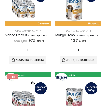
ВЛАЖНА ХРАНА ЗА КУЧЕ
ВЛАЖНА ХРАНА ЗА КУЧЕ
Monge Fresh Влажна храна за Возрасни кучиња со парчиња Пилешко СЕТ 8х [Конзерва 400гр]
Monge Fresh Влажна храна за Возрасни кучиња со парчиња Пилешко [Конзерва 400гр]
975
ден
137
ден
1.096
ден
ДОДАЈ ВО КОШНИЦА
ДОДАЈ ВО КОШНИЦА
-11%