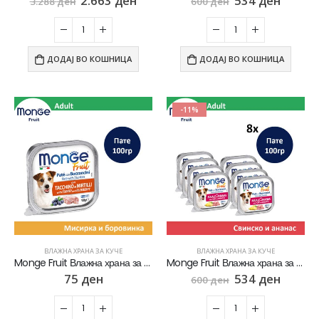
2.663
ден
534
ден
3.288
ден
600
ден
ДОДАЈ ВО КОШНИЦА
ДОДАЈ ВО КОШНИЦА
-11%
ВЛАЖНА ХРАНА ЗА КУЧЕ
ВЛАЖНА ХРАНА ЗА КУЧЕ
Monge Fruit Влажна храна за кучиња со Мисирка и боровинка [Паштета 100гр]
Monge Fruit Влажна храна за кучиња со Свинско пате и ананас СЕТ 8х [Паштета 100гр]
75
ден
534
ден
600
ден