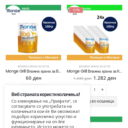
-11%
ВЛАЖНА ХРАНА ЗА КУЧЕ
ВЛАЖНА ХРАНА ЗА КУЧЕ
Monge Grill Влажна храна за Возрасни кучиња со Пилешко и Мисирка [Кесичка 100гр]
Monge Grill Влажна храна за Кученца Puppy со Пилешко и Мисирка СЕТ 24х [Кесичка 100гр]
60
ден
1.282
ден
1.440
ден
Веб страната користи колачиња!
Со кликнување на „Прифати“, се
ДОДАЈ ВО КОШНИЦА
ДОДАЈ ВО КОШНИЦА
согласувате со употребата на
колачињата кои ќе Ви овозможат
подобро корисничко ускуство и
функционирање на on-line
-7%
купувањето. Истото можете го