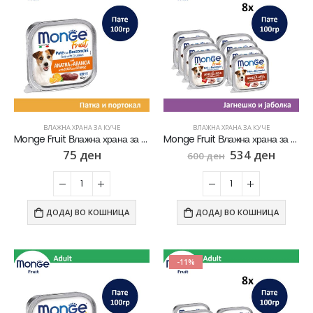
ВЛАЖНА ХРАНА ЗА КУЧЕ
ВЛАЖНА ХРАНА ЗА КУЧЕ
Monge Fruit Влажна храна за кучиња со Патка и портокал [Паштета 100гр]
Monge Fruit Влажна храна за кучиња со Јагнешко пате и јаболка СЕТ 8х [Паштета 100гр]
75
ден
534
ден
600
ден
ДОДАЈ ВО КОШНИЦА
ДОДАЈ ВО КОШНИЦА
-11%