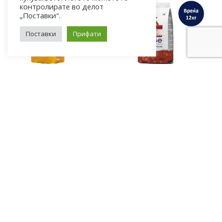
контролирате во делот
„Поставки".
Поставки
Прифати
ВЛАЖНА ХРАНА ЗА КУЧЕ
СУВА ХРАНА ЗА КУЧЕ
Monge Grill Влажна храна за Кученца Puppy со Пилешко и Мисирка [Кесичка 100гр]
Monge Natural Сува храна за Возрасни кучиња од сите раси со Јагнешко, ориз и компир[Вреќа 12кг]
60
ден
4.790
ден
5.150
ден
ДОДАЈ ВО КОШНИЦА
ДОДАЈ ВО КОШНИЦА
-7%
-7%