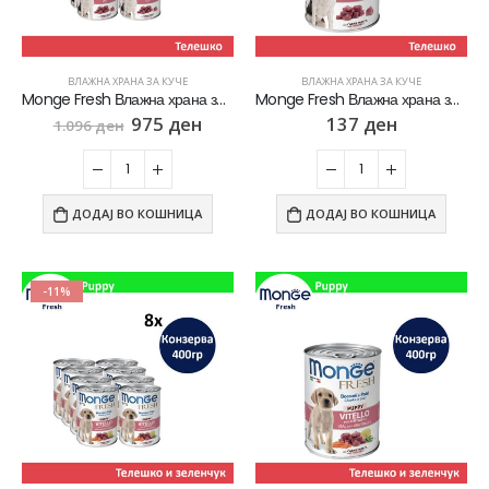
ВЛАЖНА ХРАНА ЗА КУЧЕ
ВЛАЖНА ХРАНА ЗА КУЧЕ
Monge Fresh Влажна храна за Возрасни кучиња со парчиња Телешко СЕТ 8х [Конзерва 400гр]
Monge Fresh Влажна храна за Возрасни кучиња со парчиња Телешко [Конзерва 400гр]
975
ден
137
ден
1.096
ден
ДОДАЈ ВО КОШНИЦА
ДОДАЈ ВО КОШНИЦА
-11%