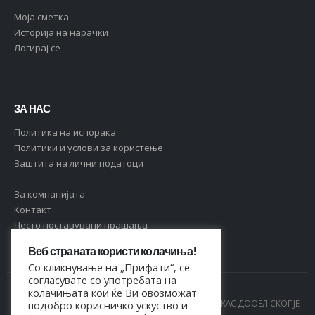
Moja сметка
Историја на нарачки
Логирај се
ЗА НАС
Политика на испорака
Политики и услови за користење
Заштита на лични податоци
За компанијата
Контакт
Често поставувани прашања
Веб страната користи колачиња!
Со кликнување на „Прифати“, се
согласувате со употребата на
колачињата кои ќе Ви овозможат
© Copyright 2021. Сите права се задржани од МАРКАС ДООЕЛ СКОПЈЕ
подобро корисничко ускуство и