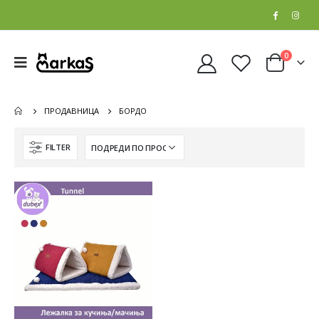
0
ПРОДАВНИЦА
БОРДО
FILTER
Whiskas Pure Delight Влажна храна за Возрасни мачки со Парчиња Пилешко и Лосос во желе [СЕТ 32x Кесичка 4x85гр]
Whiskas Pure Delight Влажна храна за Возрасни мачки со Парчиња Пилешко и Лосос во желе [СЕТ 32x Кесичка 4x85гр]
0
out of 5
0
out of 5
5.408
ден
5.408
ден
4.326
ден
4.326
ден