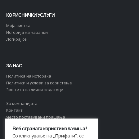
КОРИСНИЧКИ УСЛУГИ
Moja сметка
Историја на нарачки
Логирај се
ЗА НАС
Политика на испорака
Политики и услови за користење
Заштита на лични податоци
За компанијата
Контакт
Често поставувани прашања
Веб страната користи колачиња!
Со кликнување на „Прифати“, се