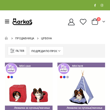
0
ПРОДАВНИЦА
ЦРВЕНА
FILTER
Whiskas Pure Delight Влажна храна за Возрасни мачки со Парчиња Пилешко и Лосос во желе [СЕТ 32x Кесичка 4x85гр]
Whiskas Pure Delight Влажна храна за Возрасни мачки со Парчиња Пилешко и Лосос во желе [СЕТ 32x Кесичка 4x85гр]
0
out of 5
0
out of 5
5.408
ден
5.408
ден
4.326
ден
4.326
ден