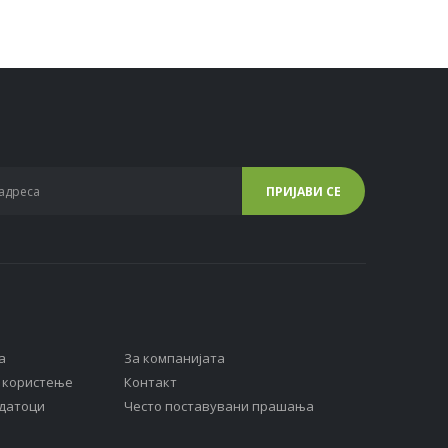
а
За компанијата
а користење
Контакт
одатоци
Често поставувани прашања