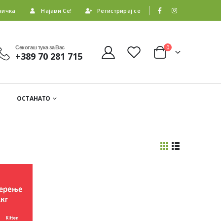
ничка
Најави Се!
Регистрирај се
Секогаш тука за Вас
0
+389 70 281 715
ОСТАНАТО