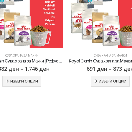
СУВА ХРАНА ЗА МАЧКИ
СУВА ХРАНА ЗА МАЧКИ
Royal Canin Сува храна за Мачки [Рефус 2кг]
382
ден
–
1.746
ден
691
ден
–
873
де
ИЗБЕРИ ОПЦИИ
ИЗБЕРИ ОПЦИИ
Whiskas Pure Delight Влажна храна за Возрасни мачки со Парчиња Пилешко и Лосос во желе [СЕТ 32x Кесичка 4x85гр]
Whiskas Pure Delight Влажна храна за Возрасни мачки со Парчиња Пилешко и Лосос во желе [СЕТ 32x Кесичка 4x85гр]
0
out of 5
0
out of 5
5.408
ден
5.408
ден
4.326
ден
4.326
ден