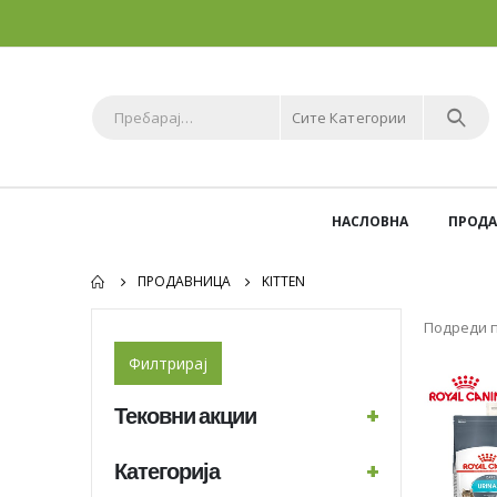
Сите Категории
НАСЛОВНА
ПРОД
ПРОДАВНИЦА
KITTEN
Подреди п
Филтрирај
Тековни акции
+
Категорија
+