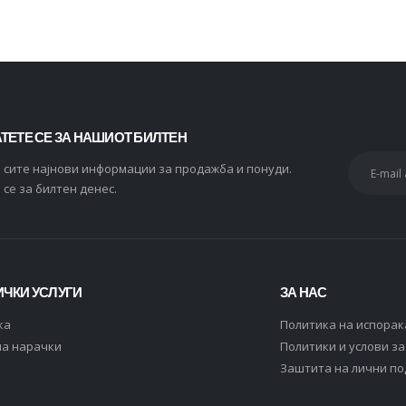
ТЕТЕ СЕ ЗА НАШИОТ БИЛТЕН
и сите најнови информации за продажба и понуди.
 се за билтен денес.
ЧКИ УСЛУГИ
ЗА НАС
ка
Политика на испорак
на нарачки
Политики и услови з
Заштита на лични п