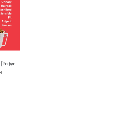
Royal Canin Сува храна за Мачки [Рефус 1кг]
н
Whiskas Pure Delight Влажна храна за Возрасни мачки со Парчиња Пилешко и Лосос во желе [СЕТ 32x Кесичка 4x85гр]
0
out of 5
5.408
ден
4.326
ден