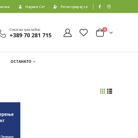
ничка
Најави Се!
Регистрирај се
Секогаш тука за Вас
0
+389 70 281 715
ОСТАНАТО