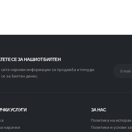
2.256
ден
ТЕТЕ СЕ ЗА НАШИОТ БИЛТЕН
и сите најнови информации за продажба и понуди.
 се за билтен денес.
ЧКИ УСЛУГИ
ЗА НАС
ка
Политика на испорак
на нарачки
Политики и услови з