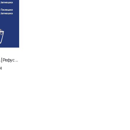
Dog Chow Сува храна за Кучуња [Рефус 1кг]
н
Whiskas Pure Delight Влажна храна за Возрасни мачки со Парчиња Пилешко и Лосос во желе [СЕТ 32x Кесичка 4x85гр]