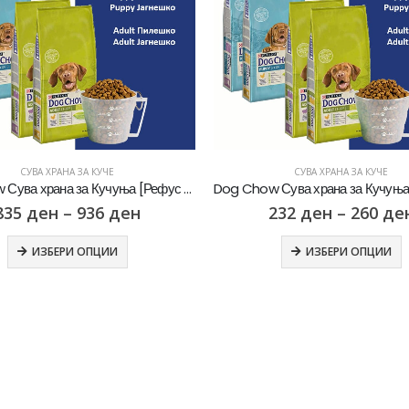
СУВА ХРАНА ЗА КУЧЕ
СУВА ХРАНА ЗА КУЧЕ
Dog Chow Сува храна за Кучуња [Рефус 4кг]
835
ден
–
936
ден
232
ден
–
260
де
ИЗБЕРИ ОПЦИИ
ИЗБЕРИ ОПЦИИ
Whiskas Pure Delight Влажна храна за Возрасни мачки со Парчиња Пилешко и Лосос во желе [СЕТ 32x Кесичка 4x85гр]
Whiskas Pure Delight Влажна храна за Возрасни мачки со Парчиња Пилешко и Лосос во желе [СЕТ 32x Кесичка 4x85гр]