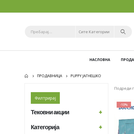
Сите Категории
НАСЛОВНА
ПРОД
ПРОДАВНИЦА
PUPPY ЈАГНЕШКО
Подреди п
Филтрирај
-10%
Тековни акции
+
Категорија
+