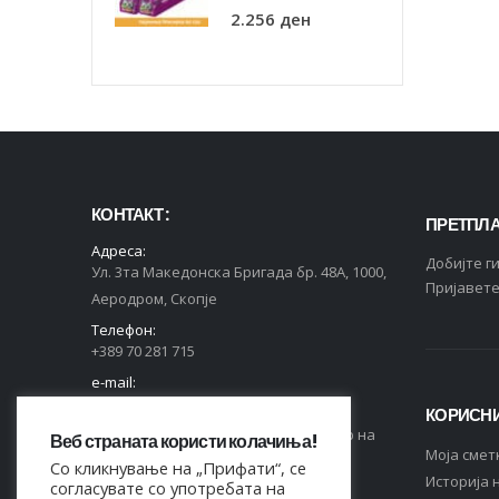
2.256
ден
КОНТАКТ :
ПРЕТПЛА
Адреса:
Добијте г
Ул. 3та Македонска Бригада бр. 48А, 1000,
Пријавете
Аеродром, Скопје
Телефон:
+389 70 281 715
e-mail:
contact@markas.mk
КОРИСНИ
Регистриран во Централен Регистар на
Веб страната користи колачиња!
Moja смет
РСМ, ЕДБ 4044021518150.
Со кликнување на „Прифати“, се
Историја 
согласувате со употребата на