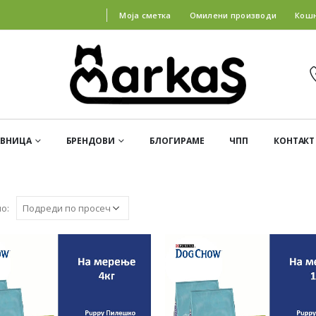
Моја сметка
Омилени производи
Кош
АВНИЦА
БРЕНДОВИ
БЛОГИРАМЕ
ЧПП
КОНТАКТ
о: