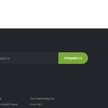
а
За компанијата
а користење
Контакт