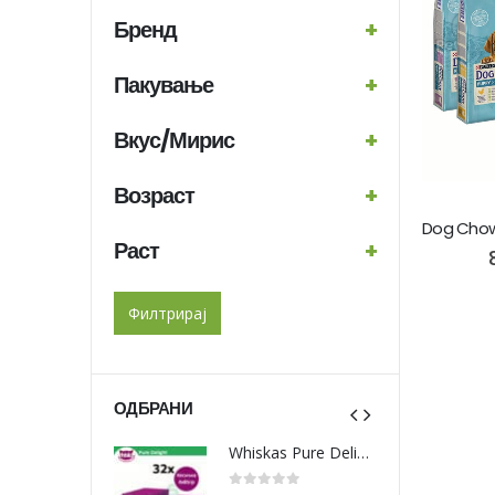
Бренд
+
Пакување
+
Вкус/Мирис
+
Возраст
+
Раст
+
Филтрирај
ОДБРАНИ
Whiskas Pure Delight Влажна храна за Возрасни мачки со Парчиња Пилешко и Лосос во желе [СЕТ 32x Кесичка 4x85гр]
Whiskas Pure Delight Влажна храна за Возрасни мачки со Парчиња Пилешко и Лосос во желе [СЕТ 32x Кесичка 4x85гр]