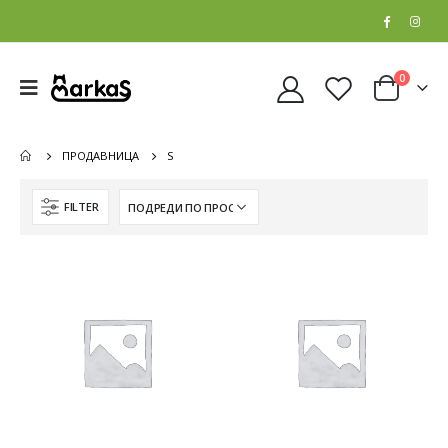
0
ПРОДАВНИЦА
S
FILTER
Whiskas Pure Delight Влажна храна за Возрасни мачки со Парчиња Пилешко и Лосос во желе [СЕТ 32x Кесичка 4x85гр]
Whiskas Pure Delight Влажна храна за Возрасни мачки со Парчиња Пилешко и Лосос во желе [СЕТ 32x Кесичка 4x85гр]
0
out of 5
0
out of 5
5.408
ден
5.408
ден
4.326
ден
4.326
ден