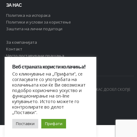
ЗА НАС
Политика на испорака
Политики и услови за користење
Заштита на лични податоци
За компанијата
Контакт
Често поставувани прашања
Веб страната користи колачиња!
Со кликнување на „Прифати“, се
согласувате со употребата на
колачињата кои ќе Ви овозможат
© Copyright 2021. Сите права се задржани од МАРКАС ДООЕЛ СКОПЈЕ
подобро корисничко ускуство и
функционирање на on-line
- 4044021518150
купувањето. Истото можете го
контролирате во делот
„Поставки".
Поставки
Прифати