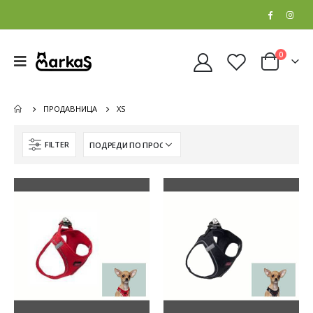
0
ПРОДАВНИЦА
XS
FILTER
Whiskas Pure Delight Влажна храна за Возрасни мачки со Парчиња Пилешко и Лосос во желе [СЕТ 32x Кесичка 4x85гр]
Whiskas Pure Delight Влажна храна за Возрасни мачки со Парчиња Пилешко и Лосос во желе [СЕТ 32x Кесичка 4x85гр]
0
out of 5
0
out of 5
5.408
ден
5.408
ден
4.326
ден
4.326
ден