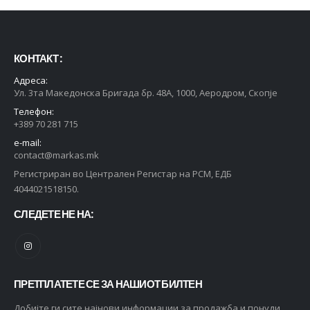
КОНТАКТ :
Адреса:
Ул. 3та Македонска Бригада бр. 48А, 1000, Аеродром, Скопје
Телефон:
+389 70 281 715
e-mail:
contact@markas.mk
Регистриран во Централен Регистар на РСМ, ЕДБ
4044021518150.
СЛЕДЕТЕ НЕ НА:
ПРЕТПЛАТЕТЕ СЕ ЗА НАШИОТ БИЛТЕН
Добијте ги сите најнови информации за продажба и понуди.