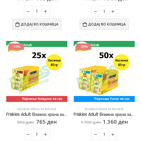
ДОДАЈ ВО КОШНИЦА
ДОДАЈ ВО КОШНИЦА
-10%
-20%
ВЛАЖНА ХРАНА ЗА МАЧКИ
ВЛАЖНА ХРАНА ЗА МАЧКИ
Friskies Adult Влажна храна за Возрасни мачки со Говедско во сос [сет 25x Кесичка 85]
Friskies Adult Влажна храна за Возрасни мачки со Лосос во сос [сет 50x Кесичка 85]
765
ден
1.360
ден
850
ден
1.700
ден