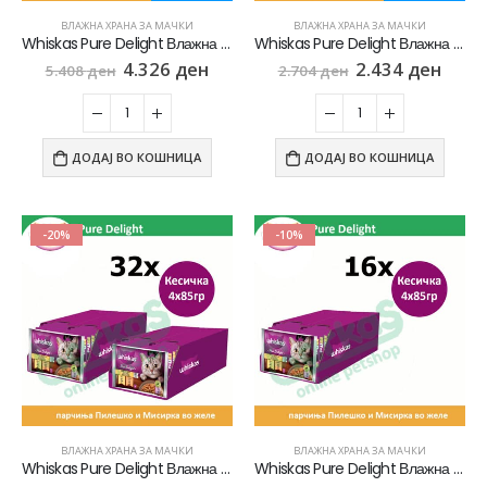
ВЛАЖНА ХРАНА ЗА МАЧКИ
ВЛАЖНА ХРАНА ЗА МАЧКИ
Whiskas Pure Delight Влажна храна за Возрасни мачки со Парчиња Пилешко и Лосос во желе [СЕТ 32x Кесичка 4×85гр]
Whiskas Pure Delight Влажна храна за Возрасни мачки со Парчиња Пилешко и Лосос во желе [СЕТ 16x Кесичка 4×85гр]
Whiskas Pure Delight Влажна храна за Возрасни мачки со Парчиња Пилешко и Лосос во желе [СЕТ 32x Кесичка 4x85гр]
Whiskas Pure Delight Влажна храна за Возрасни мачки со Парчиња Пилешко и Лосос во желе [СЕТ 32x Кесичка 4x85гр]
4.326
ден
2.434
ден
5.408
ден
2.704
ден
0
out of 5
0
out of 5
5.408
ден
5.408
ден
4.326
ден
4.326
ден
ДОДАЈ ВО КОШНИЦА
ДОДАЈ ВО КОШНИЦА
Whiskas Pure Delight Влажна храна за Возрасни мачки со Парчиња Пилешко и Лосос во желе [СЕТ 16x Кесичка 4x85гр]
Whiskas Pure Delight Влажна храна за Возрасни мачки со Парчиња Пилешко и Лосос во желе [СЕТ 16x Кесичка 4x85гр]
0
out of 5
0
out of 5
2.704
ден
2.704
ден
-20%
-10%
2.434
ден
2.434
ден
Whiskas Pure Delight Влажна храна за Возрасни мачки со Парчиња Пилешко и Мисирка во желе [СЕТ 32x Кесичка 4x85гр]
Whiskas Pure Delight Влажна храна за Возрасни мачки со Парчиња Пилешко и Мисирка во желе [СЕТ 32x Кесичка 4x85гр]
0
out of 5
0
out of 5
5.408
ден
5.408
ден
4.326
ден
4.326
ден
Whiskas Pure Delight Влажна храна за Возрасни мачки со Парчиња Пилешко и Мисирка во желе [СЕТ 16x Кесичка 4x85гр]
0
out of 5
2.704
ден
ВЛАЖНА ХРАНА ЗА МАЧКИ
ВЛАЖНА ХРАНА ЗА МАЧКИ
2.434
ден
Whiskas Pure Delight Влажна храна за Возрасни мачки со Парчиња Пилешко и Мисирка во желе [СЕТ 32x Кесичка 4×85гр]
Whiskas Pure Delight Влажна храна за Возрасни мачки со Парчиња Пилешко и Мисирка во желе [СЕТ 16x Кесичка 4×85гр]