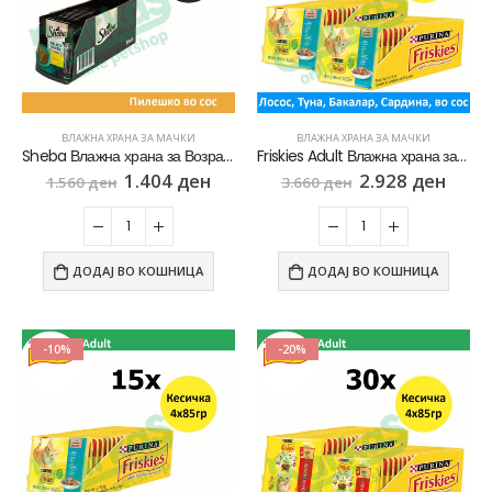
ВЛАЖНА ХРАНА ЗА МАЧКИ
ВЛАЖНА ХРАНА ЗА МАЧКИ
Sheba Влажна храна за Возрасни мачки со Парчиња Пилешко во сос [СЕТ 30x Кесичка 85гр]
Friskies Adult Влажна храна за Возрасни мачки со Лосос, Туна, Бакалар, Сардина во сос [сет 30x Кесичка 4×85гр]
1.404
ден
2.928
ден
1.560
ден
3.660
ден
ДОДАЈ ВО КОШНИЦА
ДОДАЈ ВО КОШНИЦА
-10%
-20%