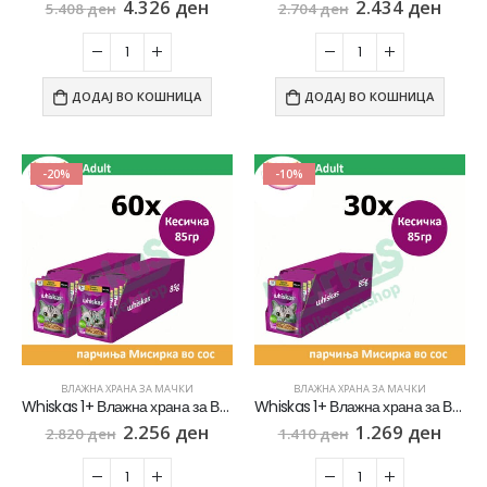
4.326
ден
2.434
ден
5.408
ден
2.704
ден
Whiskas 1+ Влажна храна за Возрасни мачки со Парчиња Мисирка во сос [СЕТ 60x Кесичка 85гр]
0
out of 5
2.820
ден
2.256
ден
ДОДАЈ ВО КОШНИЦА
ДОДАЈ ВО КОШНИЦА
-20%
-10%
ВЛАЖНА ХРАНА ЗА МАЧКИ
ВЛАЖНА ХРАНА ЗА МАЧКИ
Whiskas 1+ Влажна храна за Возрасни мачки со Парчиња Мисирка во сос [СЕТ 60x Кесичка 85гр]
Whiskas 1+ Влажна храна за Возрасни мачки со Парчиња Мисирка во сос [СЕТ 30x Кесичка 85гр]
2.256
ден
1.269
ден
2.820
ден
1.410
ден