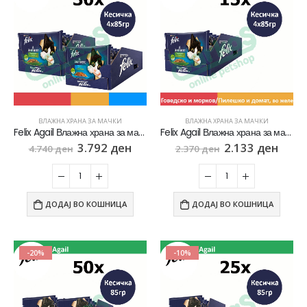
ВЛАЖНА ХРАНА ЗА МАЧКИ
ВЛАЖНА ХРАНА ЗА МАЧКИ
Felix Agail Влажна храна за мачки [сет 30х Кесичка 4×85гр]
Felix Agail Влажна храна за мачки со Говедско и морков/Пилешко и домат во желе [сет 15x Кесичка 4×85гр]
3.792
ден
2.133
ден
4.740
ден
2.370
ден
ДОДАЈ ВО КОШНИЦА
ДОДАЈ ВО КОШНИЦА
-20%
-10%