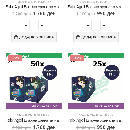
ВЛАЖНА ХРАНА ЗА МАЧКИ
ВЛАЖНА ХРАНА ЗА МАЧКИ
Felix Agail Влажна храна за мачки со Лосос во желе [сет 50x Кесичка 85гр]
Felix Agail Влажна храна за мачки со Лосос во желе [сет 25x Кесичка 85гр]
1.760
ден
990
ден
2.200
ден
1.100
ден
ДОДАЈ ВО КОШНИЦА
ДОДАЈ ВО КОШНИЦА
-20%
-10%
ВЛАЖНА ХРАНА ЗА МАЧКИ
ВЛАЖНА ХРАНА ЗА МАЧКИ
Felix Agail Влажна храна за мачки со Јагнешко во желе [сет 50x Кесичка 85гр]
Felix Agail Влажна храна за мачки со Јагнешко во желе [сет 25x Кесичка 85гр]
1.760
ден
990
ден
2.200
ден
1.100
ден