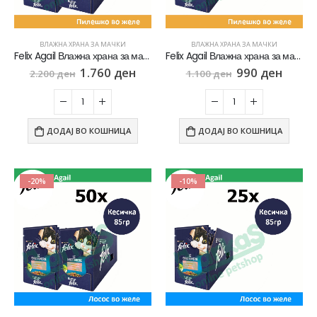
ВЛАЖНА ХРАНА ЗА МАЧКИ
ВЛАЖНА ХРАНА ЗА МАЧКИ
Felix Agail Влажна храна за мачки со Пилешко во желе [сет 50x Кесичка 85гр]
Felix Agail Влажна храна за мачки со Пилешко во желе [сет 25x Кесичка 85гр]
1.760
ден
990
ден
2.200
ден
1.100
ден
ДОДАЈ ВО КОШНИЦА
ДОДАЈ ВО КОШНИЦА
-20%
-10%