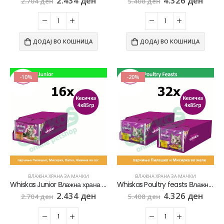
2.434
ден
4.326
ден
2.704
ден
5.408
ден
ДОДАЈ ВО КОШНИЦА
ДОДАЈ ВО КОШНИЦА
-10%
-20%
ВЛАЖНА ХРАНА ЗА МАЧКИ
ВЛАЖНА ХРАНА ЗА МАЧКИ
Whiskas Junior Влажна храна за Маченца во развој со Парчиња Пилешко, Мисирка, Патка, Живина во сос [СЕТ 16x Кесичка 4×85гр]
Whiskas Poultry feasts Влажна храна за Возрасни мачки со Парчиња Пилешко и Мисирка во желе [СЕТ 32x Кесичка 4×85гр]
2.434
ден
4.326
ден
2.704
ден
5.408
ден