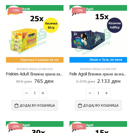
-10%
-10%
ВЛАЖНА ХРАНА ЗА МАЧКИ
ВЛАЖНА ХРАНА ЗА МАЧКИ
Friskies Adult Влажна храна за Возрасни мачки со Пилешко во сос [сет 25x Кесичка 85]
Felix Agail Влажна храна за мачки со Лосос, Туна во желе [сет 15x Кесичка 4×85гр]
765
ден
2.133
ден
850
ден
2.370
ден
ДОДАЈ ВО КОШНИЦА
ДОДАЈ ВО КОШНИЦА
-20%
-10%