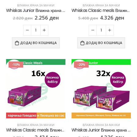
ВЛАЖНА ХРАНА ЗА МАЧКИ
ВЛАЖНА ХРАНА ЗА МАЧКИ
Whiskas Junior Влажна храна за Маченца во развој со парчиња Пилешко во сос [СЕТ 60x Кесичка 85гр]
Whiskas Classic meals Влажна храна за Возрасни мачки со Парчиња Говедско и Пилешко во сос [СЕТ 32x Кесичка 4×85гр]
2.256
ден
4.326
ден
2.820
ден
5.408
ден
ДОДАЈ ВО КОШНИЦА
ДОДАЈ ВО КОШНИЦА
-10%
-20%
ВЛАЖНА ХРАНА ЗА МАЧКИ
ВЛАЖНА ХРАНА ЗА МАЧКИ
Whiskas Classic meals Влажна храна за Возрасни мачки со Парчиња Говедско и Пилешко во сос [СЕТ 16x Кесичка 4×85гр]
Whiskas Junior Влажна храна за Маченца во развој со Парчиња Пилешко, Мисирка, Патка, Живина во сос [СЕТ 32x Кесичка 4×85гр]