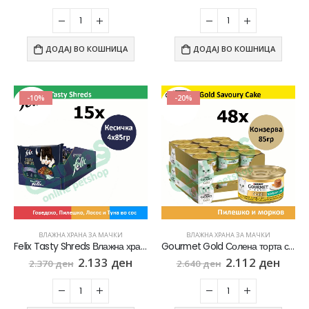
ДОДАЈ ВО КОШНИЦА
ДОДАЈ ВО КОШНИЦА
-10%
-20%
ВЛАЖНА ХРАНА ЗА МАЧКИ
ВЛАЖНА ХРАНА ЗА МАЧКИ
Felix Tasty Shreds Влажна храна за мачки со Говедско, Пилешко, Лосос и Туна во сос [сет 15x Кесичка 4×80гр]
Gourmet Gold Солена торта со Пилешко и морков во сос [сет 48х Конзерва 85гр]
2.133
ден
2.112
ден
2.370
ден
2.640
ден