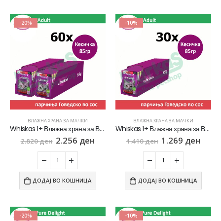
-20%
-10%
ВЛАЖНА ХРАНА ЗА МАЧКИ
ВЛАЖНА ХРАНА ЗА МАЧКИ
Whiskas 1+ Влажна храна за Возрасни мачки со Парчиња Говедско во сос [СЕТ 60x Кесичка 85гр]
Whiskas 1+ Влажна храна за Возрасни мачки со Парчиња Говедско во сос [СЕТ 30x Кесичка 85гр]
2.256
ден
1.269
ден
2.820
ден
1.410
ден
ДОДАЈ ВО КОШНИЦА
ДОДАЈ ВО КОШНИЦА
-20%
-10%