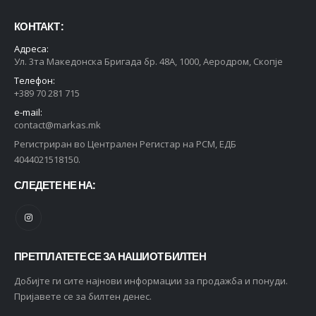
КОНТАКТ :
Адреса:
Ул. 3та Македонска Бригада бр. 48А, 1000, Аеродром, Скопје
Телефон:
+389 70 281 715
e-mail:
contact@markas.mk
Регистриран во Централен Регистар на РСМ, ЕДБ
4044021518150.
СЛЕДЕТЕ НЕ НА:
ПРЕТПЛАТЕТЕ СЕ ЗА НАШИОТ БИЛТЕН
Добијте ги сите најнови информации за продажба и понуди.
Пријавете се за билтен денес.