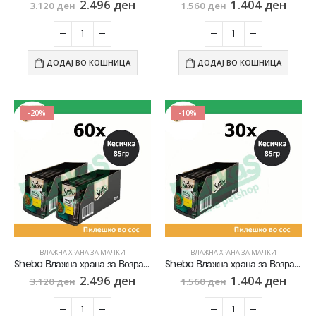
2.496
ден
1.404
ден
3.120
ден
1.560
ден
Whiskas 1+ Влажна храна за Возрасни мачки со Парчиња Мисирка во сос [СЕТ 60x Кесичка 85гр]
0
out of 5
2.820
ден
2.256
ден
ДОДАЈ ВО КОШНИЦА
ДОДАЈ ВО КОШНИЦА
-20%
-10%
ВЛАЖНА ХРАНА ЗА МАЧКИ
ВЛАЖНА ХРАНА ЗА МАЧКИ
Sheba Влажна храна за Возрасни мачки со Парчиња Пилешко во сос [СЕТ 60x Кесичка 85гр]
Sheba Влажна храна за Возрасни мачки со Парчиња Пилешко во сос [СЕТ 30x Кесичка 85гр]
2.496
ден
1.404
ден
3.120
ден
1.560
ден