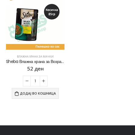
ВЛАЖНА ХРАНА ЗА МАЧКИ
Sheba Влажна храна за Возрасни мачки со Парчиња Пилешко во сос [Кесичка 85гр]
52
ден
ДОДАЈ ВО КОШНИЦА