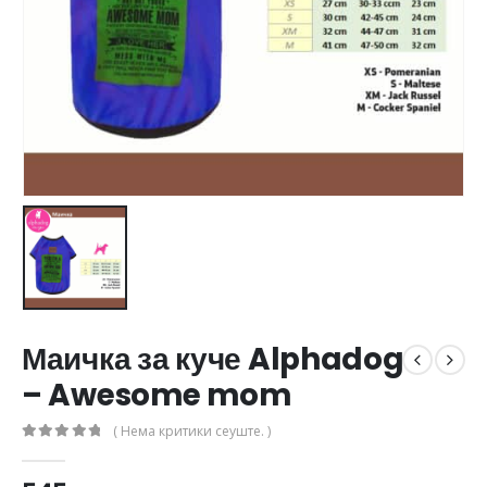
Маичка за куче Alphadog
– Awesome mom
( Нема критики сеуште. )
0
out of 5