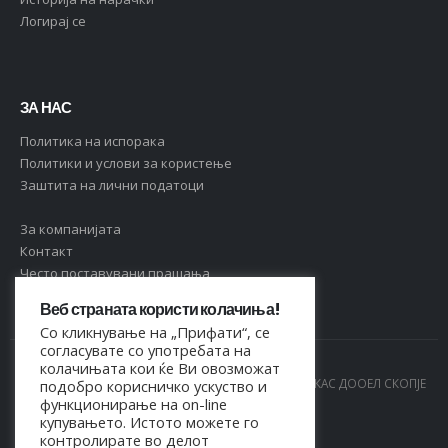
Логирај се
ЗА НАС
Политика на испорака
Политики и услови за користење
Заштита на лични податоци
За компанијата
Контакт
Често поставувани прашања
Веб страната користи колачиња!
Со кликнување на „Прифати“, се
согласувате со употребата на
колачињата кои ќе Ви овозможат
© Copyright 2021. Сите права се задржани од МАРКАС ДООЕЛ СКОПЈЕ
подобро корисничко ускуство и
функционирање на on-line
- 4044021518150
купувањето. Истото можете го
контролирате во делот