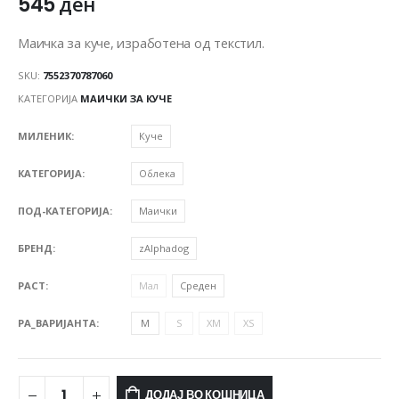
545
ден
Маичка за куче, изработена од текстил.
SKU:
7552370787060
КАТЕГОРИЈА
МАИЧКИ ЗА КУЧЕ
МИЛЕНИК
Куче
КАТЕГОРИЈА
Облека
ПОД-КАТЕГОРИЈА
Маички
БРЕНД
zAlphadog
РАСТ
Мал
Среден
PA_ВАРИЈАНТА
M
S
XM
XS
ДОДАЈ ВО КОШНИЦА