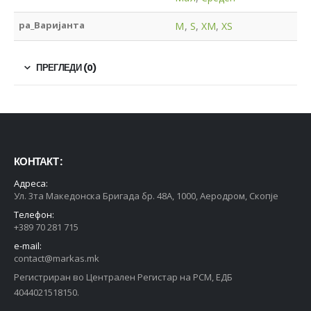
pa_Варијанта
M
,
S
,
XM
,
XS
ПРЕГЛЕДИ (0)
КОНТАКТ :
Адреса:
Ул. 3та Македонска Бригада бр. 48А, 1000, Аеродром, Скопје
Телефон:
+389 70 281 715
e-mail:
contact@markas.mk
Регистриран во Централен Регистар на РСМ, ЕДБ
4044021518150.