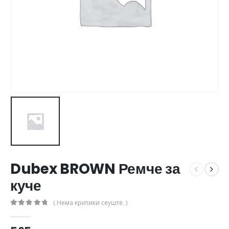
Dubex BROWN Ремче за
куче
( Нема критики сеуште. )
0
out of 5