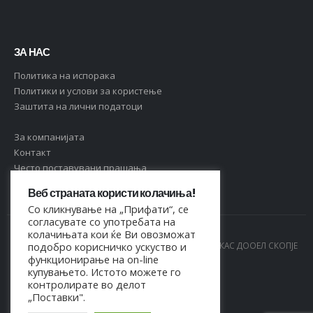
ЗА НАС
Политика на испорака
Политики и услови за користење
Заштита на лични податоци
За компанијата
Контакт
Често поставувани прашања
Веб страната користи колачиња!
Со кликнување на „Прифати“, се
согласувате со употребата на
колачињата кои ќе Ви овозможат
© Copyright 2021. Сите права се задржани од МАРКАС ДООЕЛ СКОПЈЕ
подобро корисничко ускуство и
функционирање на on-line
- 4044021518150
купувањето. Истото можете го
контролирате во делот
„Поставки".