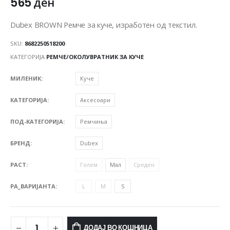
565
ден
Dubex BROWN Ремче за куче, изработен од текстил.
SKU:
8682250518200
КАТЕГОРИЈА
РЕМЧЕ/ОКОЛУВРАТНИК ЗА КУЧЕ
МИЛЕНИК
Куче
КАТЕГОРИЈА
Аксесоари
ПОД-КАТЕГОРИЈА
Ремчиња
БРЕНД
Dubex
РАСТ
Голем
Мал
Среден
PA_ВАРИЈАНТА
L
M
S
ДОДАЈ ВО КОШНИЦА