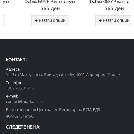
Dubex EARTH Ремче за куче
Dubex GREY Ремче за куче
565
ден
565
ден
ИЗБЕРИ ОПЦИИ
ИЗБЕРИ ОПЦИИ
КОНТАКТ :
Адреса:
Ул. 3та Македонска Бригада бр. 48А, 1000, Аеродром, Скопје
Телефон:
+389 70 281 715
e-mail:
contact@markas.mk
Регистриран во Централен Регистар на РСМ, ЕДБ
4044021518150.
СЛЕДЕТЕ НЕ НА: