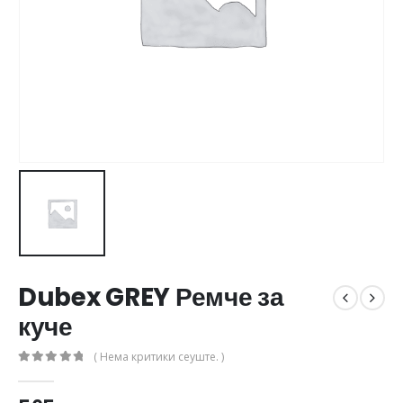
Dubex GREY Ремче за
куче
( Нема критики сеуште. )
0
out of 5