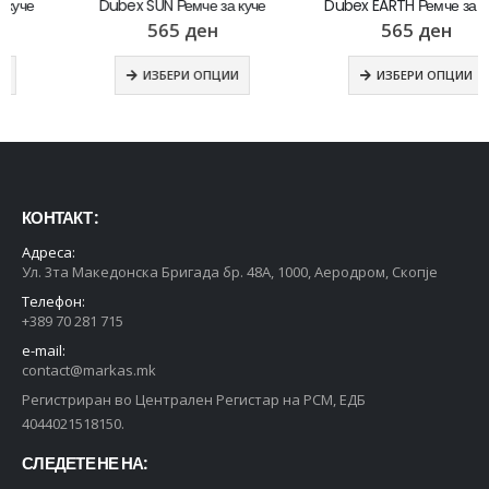
Dubex SUN Ремче за куче
Dubex EARTH Ремче за куче
565
ден
565
ден
ИЗБЕРИ ОПЦИИ
ИЗБЕРИ ОПЦИИ
КОНТАКТ :
Адреса:
Ул. 3та Македонска Бригада бр. 48А, 1000, Аеродром, Скопје
Телефон:
+389 70 281 715
e-mail:
contact@markas.mk
Регистриран во Централен Регистар на РСМ, ЕДБ
4044021518150.
СЛЕДЕТЕ НЕ НА: