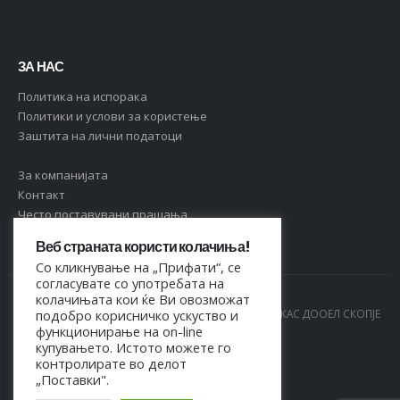
ЗА НАС
Политика на испорака
Политики и услови за користење
Заштита на лични податоци
За компанијата
Контакт
Често поставувани прашања
Веб страната користи колачиња!
Со кликнување на „Прифати“, се
согласувате со употребата на
колачињата кои ќе Ви овозможат
© Copyright 2021. Сите права се задржани од МАРКАС ДООЕЛ СКОПЈЕ
подобро корисничко ускуство и
функционирање на on-line
- 4044021518150
купувањето. Истото можете го
контролирате во делот
„Поставки".