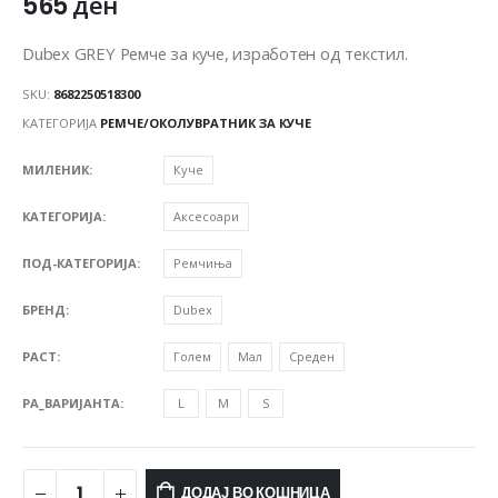
565
ден
Dubex GREY Ремче за куче, изработен од текстил.
SKU:
8682250518300
КАТЕГОРИЈА
РЕМЧЕ/ОКОЛУВРАТНИК ЗА КУЧЕ
МИЛЕНИК
Куче
КАТЕГОРИЈА
Аксесоари
ПОД-КАТЕГОРИЈА
Ремчиња
БРЕНД
Dubex
РАСТ
Голем
Мал
Среден
PA_ВАРИЈАНТА
L
M
S
ДОДАЈ ВО КОШНИЦА