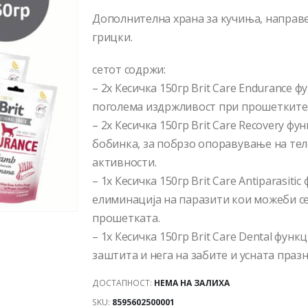
Дополнителна храна за кучиња, направ
грицки.
сетот содржи:
– 2x Кесичка 150гр Brit Care Endurance 
поголема издржливост при прошетките 
– 2x Кесичка 150гр Brit Care Recovery ф
бобинка, за побрзо опоравување на тел
активности.
– 1x Кесичка 150гр Brit Care Antiparasit
елиминација на паразити кои можеби се
прошетката.
– 1x Кесичка 150гр Brit Care Dental фун
заштита и нега на забите и усната празн
ДОСТАПНОСТ:
НЕМА НА ЗАЛИХА
SKU:
8595602500001