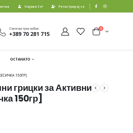
ничка
Најави Се!
Регистрирај се
Секогаш тука за Вас
0
+389 70 281 715
ОСТАНАТО
ЕСИЧКА 150ГР]
ни грицки за Активни
чка 150гр]