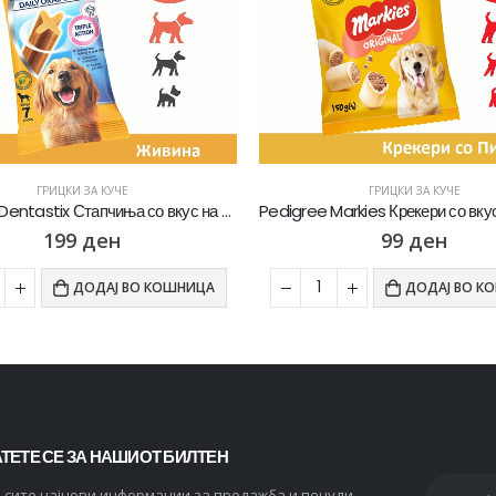
ГРИЦКИ ЗА КУЧЕ
ГРИЦКИ ЗА КУЧЕ
Pedigree Markies Крекери со вкус на Пилешко [Кесичка 150гр]
99
ден
1.051
де
1.194
ден
ДОДАЈ ВО КОШНИЦА
ДОДАЈ ВО К
ТЕТЕ СЕ ЗА НАШИОТ БИЛТЕН
и сите најнови информации за продажба и понуди.