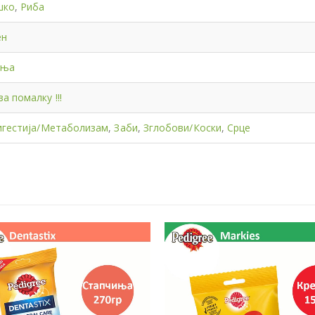
шко
,
Риба
ен
иња
а помалку !!!
игестија/Метаболизам
,
Заби
,
Зглобови/Коски
,
Срце
-12%