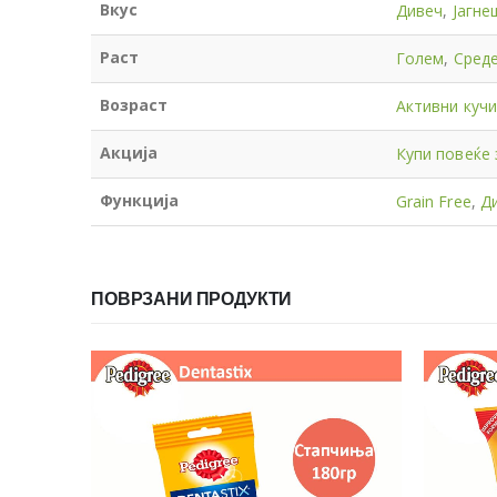
Вкус
Дивеч
,
Јагне
Раст
Голем
,
Сред
Возраст
Активни куч
Акција
Купи повеќе з
Функција
Grain Free
,
Д
ПОВРЗАНИ ПРОДУКТИ