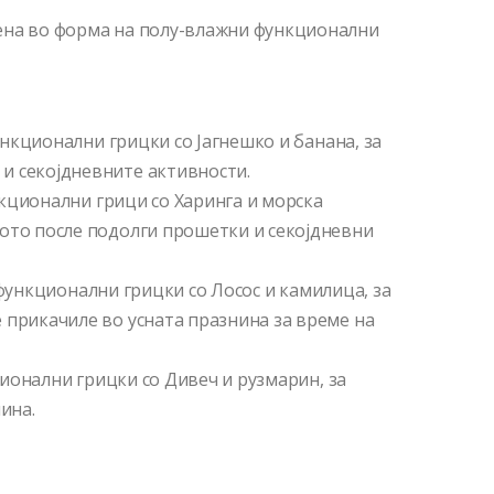
ена во форма на полу-влажни функционални
функционални грицки со Јагнешко и банана, за
и секојдневните активности.
ункционални грици со Харинга и морска
ото после подолги прошетки и секојдневни
ic функционални грицки со Лосос и камилица, за
 прикачиле во усната празнина за време на
кционални грицки со Дивеч и рузмарин, за
ина.