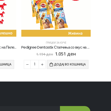
ГРИЦКИ ЗА КУЧЕ
Pedigree Dentastix Стапчиња со вкус на Пилешко [сет 6х Кесичка 270]
Pedigree Biscrok Multimix Бисквити со вкус на Говедско, Пилешко, Јагнешко [Кутија 500гр]
н
199
ден
ОШНИЦА
ДОДАЈ ВО КОШНИЦА