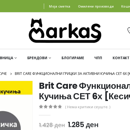
Моја сметка
Омилени производи
Кош
АВНИЦА
БРЕНДОВИ
БЛОГИРАМЕ
ЧПП
КОНТАКТ
КУЧЕ
BRIT CARE ФУНКЦИОНАЛНИ ГРИЦКИ ЗА АКТИВНИ КУЧИЊА СЕТ 6Х [К
Brit Care Функционал
Кучиња СЕТ 6х [Кеси
( Нема критики сеуште. )
0
out of 5
1.285
ден
1.428
ден