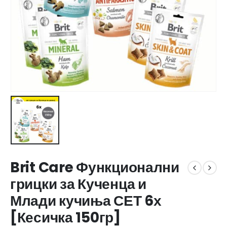
Brit Care Функционални
грицки за Кученца и
Млади кучиња СЕТ 6х
[Кесичка 150гр]