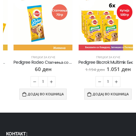
ГРИЦКИ ЗА КУЧЕ
ГРИЦКИ ЗА КУЧЕ
Pedigree Rodeo Стапчиња со вкус на Говедско [Кесичка 70гр]
Pedigree Biscrok Multimix Бисквити со вкус на Говедско, Пилешко, Јагнешко [сет 6х Кутија 500гр]
60
ден
1.051
ден
1.194
ден
ДОДАЈ ВО КОШНИЦА
ДОДАЈ ВО КОШНИЦА
КОНТАКТ :