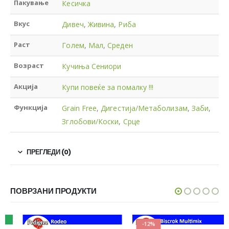
Пакување
Кесичка
Вкус
Дивеч
,
Живина
,
Риба
Раст
Голем
,
Мал
,
Среден
Возраст
Кучиња Сениори
Акција
Купи повеќе за помалку !!!
Функција
Grain Free
,
Дигестија/Метаболизам
,
Заби
,
Зглобови/Коски
,
Срце
ПРЕГЛЕДИ (0)
ПОВРЗАНИ ПРОДУКТИ
-12%