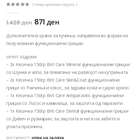
( Нема критики сеуште. )
0
out of 5
871
ден
1.428
ден
Дополнителна храна за кучиња, направена во форма на
полу-влажни функционални грицки.
сетот содржи:
– 2x Кесичка 150гр Brit Care Mineral функционални грицки
со Шунка и алги, за помагање на развојот на кутрињата.
– 2x Кесичка 150гр Brit Care Skin&Coat функционални
грици со Ракчиња и кокос, за здрава кожа и сјајно крзно.
– 1x Кесичка 150гр Brit Care Antiparasitic функционални
грицки со Лосос и камилица, за заштита од паразити.
– 1x Кесичка 150гр Brit Care Dental функционални грицки
со Дивеч и рузмарин, за заштита и нега на забите и
усната празнина.
ДОСТАПНОСТ:
НЕМА НА ЗАЛИХА