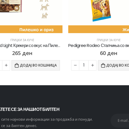
ГРИЦКИ ЗА КУЧЕ
ГРИЦКИ ЗА КУЧЕ
Sams Field Light Крекери со вкус на Пилешко и ориз [Кесичка 200гр]
265
ден
60
ден
ДОДАЈ ВО КОШНИЦА
ДОДАЈ ВО К
ТЕТЕ СЕ ЗА НАШИОТ БИЛТЕН
и сите најнови информации за продажба и понуди.
 се за билтен денес.