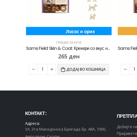
ГРИЦКИ ЗА КУЧЕ
Pedigree Грицки за Куче МИКС СЕТ од 14 Кесички
Sams Field Skin & Coat Крекери со вкус на Лосос и ориз [Кесичка 200гр]
н
265
ден
ОШНИЦА
ДОДАЈ ВО КОШНИЦА
КОНТАКТ :
ПРЕТПЛА
Адреса:
Добијте г
Ул. 3та Македонска Бригада бр. 48А, 1000,
Пријавете
Аеродром, Скопје