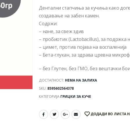
Дентални стапчиња за кучиња како допо
создавање на забен камен.
Содржи:
– нане, за свеж здив
– пробиотик (Lactobacillus), за подржка
– цимет, против појава на воспаленија
– Бета-глукан, за здрава цревна микро
– без Глутен, без ГМО, без вештачки бо
ДОСТАПНОСТ:
НЕМА НА ЗАЛИХА
SKU:
8595602564378
КАТЕГОРИЈА
ГРИЦКИ ЗА КУЧЕ
ДОДАДИ ВО ЛИСТА Н