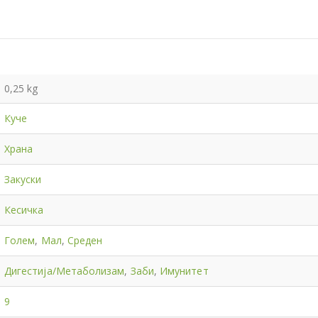
0,25 kg
Куче
Храна
Закуски
Кесичка
Голем
,
Мал
,
Среден
Дигестија/Метаболизам
,
Заби
,
Имунитет
9