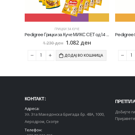
ГРИЦКИ ЗА КУЧЕ
Pedigree Dentastix Стапчиња со вкус на Пилешко [Кесичка 180]
Pedigree Грицки за Куче МИКС СЕТ од 14 Кесички
1.082
ден
1.230
ден
ОШНИЦА
ДОДАЈ ВО КОШНИЦА
КОНТАКТ :
ПРЕТПЛА
Адреса:
Добијте г
Ул. 3та Македонска Бригада бр. 48А, 1000,
Пријавете
Аеродром, Скопје
Телефон: