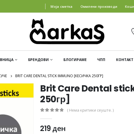
Моја сметка
Омилени производи
Кош
АВНИЦА
БРЕНДОВИ
БЛОГИРАМЕ
ЧПП
КОНТАКТ
КУЧЕ
BRIT CARE DENTAL STICK IMMUNO [КЕСИЧКА 250ГР]
Brit Care Dental sti
250гр]
( Нема критики сеуште. )
0
out of 5
219
ден