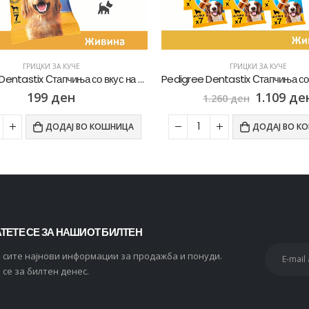
ГРИЦКИ ЗА КУЧЕ
ГРИЦКИ ЗА КУЧЕ
Pedigree Dentastix Стапчиња со вкус на Пилешко [Кесичка 270]
199
ден
1.109
де
1.260
ден
ДОДАЈ ВО КОШНИЦА
ДОДАЈ ВО К
ТЕТЕ СЕ ЗА НАШИОТ БИЛТЕН
и сите најнови информации за продажба и понуди.
 се за билтен денес.