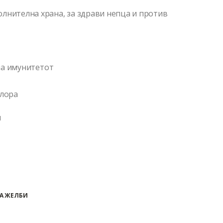
лнителна храна, за здрави непца и против
 на имунитетот
флора
и
А ЖЕЛБИ