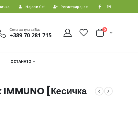
ничка
Најави Се!
Регистрирај се
Секогаш тука за Вас
0
+389 70 281 715
ОСТАНАТО
ck IMMUNO [Кесичка